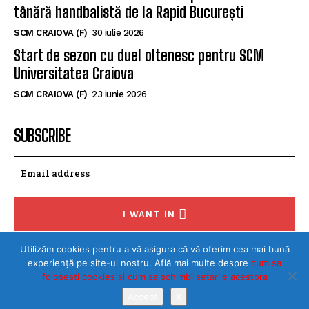
tânără handbalistă de la Rapid București
SCM CRAIOVA (F)
30 iulie 2026
Start de sezon cu duel oltenesc pentru SCM
Universitatea Craiova
SCM CRAIOVA (F)
23 iunie 2026
SUBSCRIBE
I WANT IN
I've read and accept the
Privacy Policy
.
Utilizăm cookies pentru a vă asigura că vă oferim cea mai bună
experiență pe site-ul nostru. Află mai multe despre
cum sa
folosesti cookies si cum sa schimbi setarile acestora
Accept
X
©Toate drepturile rezervate SPORTULDOLJEAN.RO