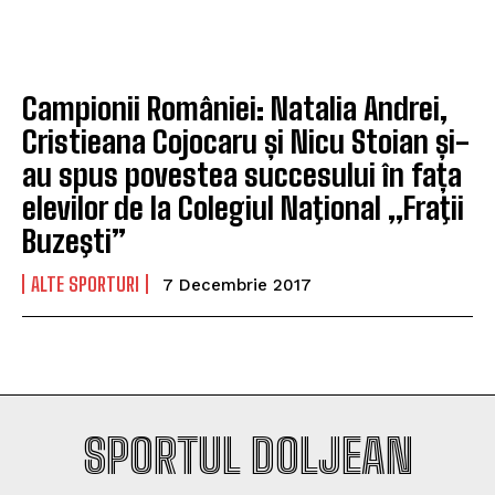
Company
Company
Campionii României: Natalia Andrei,
Cristieana Cojocaru și Nicu Stoian și-
au spus povestea succesului în fața
elevilor de la Colegiul Naţional „Fraţii
Buzeşti”
ALTE SPORTURI
7 Decembrie 2017
SPORTUL DOLJEAN