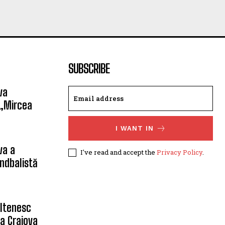
SUBSCRIBE
va
 „Mircea
I WANT IN
va a
I've read and accept the
Privacy Policy
.
ndbalistă
oltenesc
a Craiova