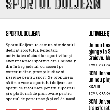
SPORTUL DOLJEAN
SPORTUL DOLJEAN
ULTIMELE Ș
Un nou bas
SportulDoljean.ro este un site de știri
dedicat sportului. Reflectăm
ajunge la 
activitatea cluburilor, sportivilor și
Craiova. N
evenimentelor sportive din Craiova și
SCM U CRAIOV
din întreg județul, cu accent pe
corectitudine, promptitudine și
SCM Univer
pasiune pentru sport. Ne propunem
un nou pla
să fim o voce a sportului doljean, un
sezon
spațiu de informare pentru suporteri
și o platformă de promovare pentru
SCM U CRAIOV
sportul de performanță și cel de masă.
SCM Univer
transferat