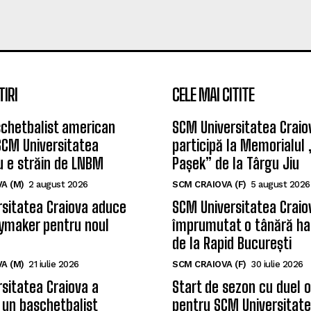
TIRI
CELE MAI CITITE
chetbalist american
SCM Universitatea Craio
SCM Universitatea
participă la Memorialul
u e străin de LNBM
Pașek” de la Târgu Jiu
A (M)
2 august 2026
SCM CRAIOVA (F)
5 august 2026
sitatea Craiova aduce
SCM Universitatea Craio
ymaker pentru noul
împrumutat o tânără ha
de la Rapid București
A (M)
21 iulie 2026
SCM CRAIOVA (F)
30 iulie 2026
sitatea Craiova a
Start de sezon cu duel 
 un baschetbalist
pentru SCM Universitate