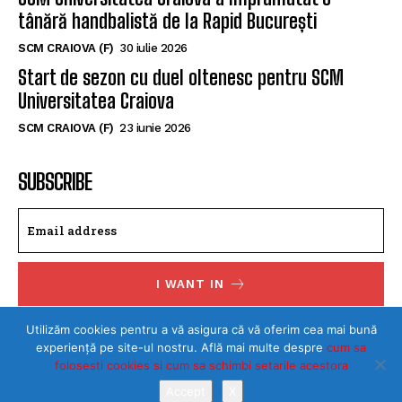
tânără handbalistă de la Rapid București
SCM CRAIOVA (F)
30 iulie 2026
Start de sezon cu duel oltenesc pentru SCM
Universitatea Craiova
SCM CRAIOVA (F)
23 iunie 2026
SUBSCRIBE
I WANT IN
I've read and accept the
Privacy Policy
.
Utilizăm cookies pentru a vă asigura că vă oferim cea mai bună
experiență pe site-ul nostru. Află mai multe despre
cum sa
folosesti cookies si cum sa schimbi setarile acestora
Accept
X
©Toate drepturile rezervate SPORTULDOLJEAN.RO