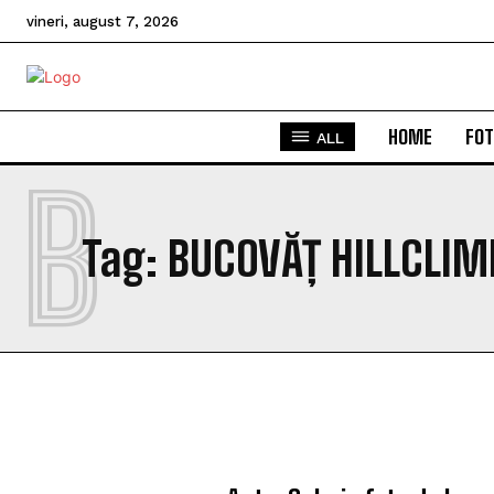
vineri, august 7, 2026
HOME
FOT
ALL
B
Tag:
BUCOVĂȚ HILLCLIM