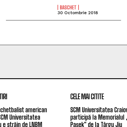
BASCHET
30 Octombrie 2018
TIRI
CELE MAI CITITE
chetbalist american
SCM Universitatea Craio
SCM Universitatea
participă la Memorialul
u e străin de LNBM
Pașek” de la Târgu Jiu