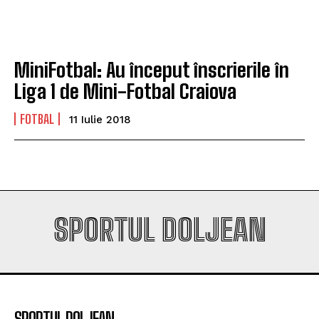
campioana României
campioana României
MiniFotbal: Au început înscrierile în
Company
Company
Liga 1 de Mini-Fotbal Craiova
FOTBAL
11 Iulie 2018
SPORTUL DOLJEAN
SPORTUL DOLJEAN