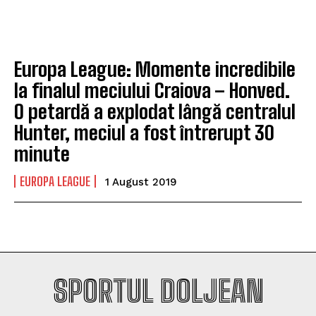
Company
Company
Europa League: Momente incredibile
la finalul meciului Craiova – Honved.
O petardă a explodat lângă centralul
Hunter, meciul a fost întrerupt 30
minute
EUROPA LEAGUE
1 August 2019
SPORTUL DOLJEAN