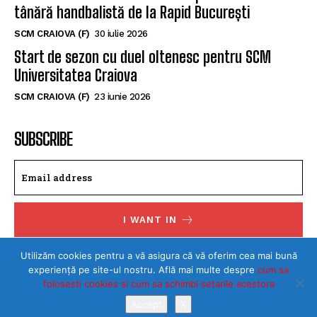
tânără handbalistă de la Rapid București
SCM CRAIOVA (F)
30 iulie 2026
Start de sezon cu duel oltenesc pentru SCM
Universitatea Craiova
SCM CRAIOVA (F)
23 iunie 2026
SUBSCRIBE
I WANT IN
I've read and accept the
Privacy Policy
.
Utilizăm cookies pentru a vă asigura că vă oferim cea mai bună
experiență pe site-ul nostru. Află mai multe despre
cum sa
folosesti cookies si cum sa schimbi setarile acestora
Accept
X
©Toate drepturile rezervate SPORTULDOLJEAN.RO