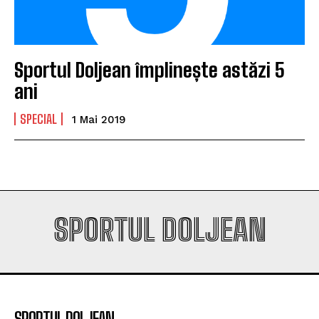
campioana României
campioana României
Sportul Doljean împlinește astăzi 5
Company
Company
ani
SPECIAL
1 Mai 2019
SPORTUL DOLJEAN
SPORTUL DOLJEAN