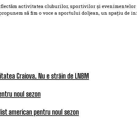
eflectăm activitatea cluburilor, sportivilor și evenimentelor
propunem să fim o voce a sportului doljean, un spațiu de i
itatea Craiova. Nu e străin de LNBM
entru noul sezon
list american pentru noul sezon