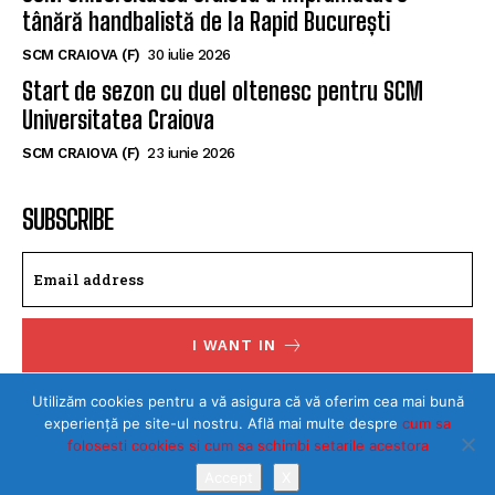
tânără handbalistă de la Rapid București
SCM CRAIOVA (F)
30 iulie 2026
Start de sezon cu duel oltenesc pentru SCM
Universitatea Craiova
SCM CRAIOVA (F)
23 iunie 2026
SUBSCRIBE
I WANT IN
I've read and accept the
Privacy Policy
.
Utilizăm cookies pentru a vă asigura că vă oferim cea mai bună
experiență pe site-ul nostru. Află mai multe despre
cum sa
folosesti cookies si cum sa schimbi setarile acestora
Accept
X
©Toate drepturile rezervate SPORTULDOLJEAN.RO