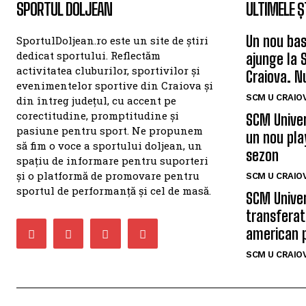
SPORTUL DOLJEAN
ULTIMELE Ș
Un nou bas
SportulDoljean.ro este un site de știri
dedicat sportului. Reflectăm
ajunge la 
activitatea cluburilor, sportivilor și
Craiova. N
evenimentelor sportive din Craiova și
SCM U CRAIOV
din întreg județul, cu accent pe
corectitudine, promptitudine și
SCM Univer
pasiune pentru sport. Ne propunem
un nou pla
să fim o voce a sportului doljean, un
sezon
spațiu de informare pentru suporteri
și o platformă de promovare pentru
SCM U CRAIOV
sportul de performanță și cel de masă.
SCM Univer
transferat
american 
SCM U CRAIOV