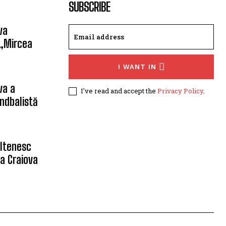
SUBSCRIBE
va
 „Mircea
I WANT IN
va a
I've read and accept the
Privacy Policy
.
ndbalistă
oltenesc
a Craiova