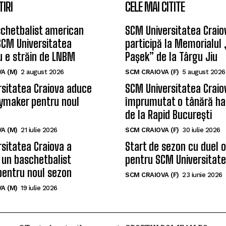
TIRI
CELE MAI CITITE
chetbalist american
SCM Universitatea Craio
SCM Universitatea
participă la Memorialul
u e străin de LNBM
Pașek” de la Târgu Jiu
A (M)
2 august 2026
SCM CRAIOVA (F)
5 august 2026
sitatea Craiova aduce
SCM Universitatea Craio
ymaker pentru noul
împrumutat o tânără ha
de la Rapid București
A (M)
21 iulie 2026
SCM CRAIOVA (F)
30 iulie 2026
sitatea Craiova a
Start de sezon cu duel 
 un baschetbalist
pentru SCM Universitate
pentru noul sezon
SCM CRAIOVA (F)
23 iunie 2026
A (M)
19 iulie 2026