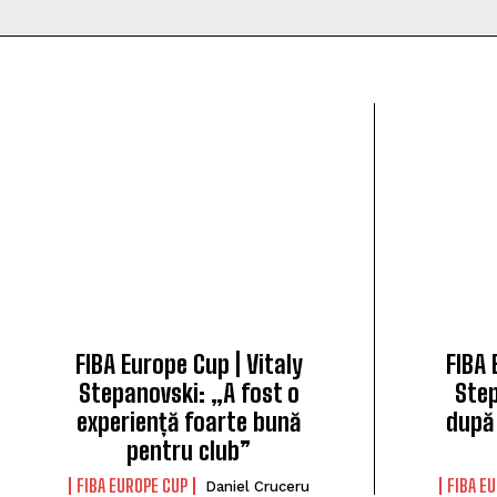
FIBA Europe Cup | Vitaly
FIBA 
Stepanovski: „A fost o
Step
experiență foarte bună
după
pentru club”
FIBA EUROPE CUP
FIBA E
Daniel Cruceru