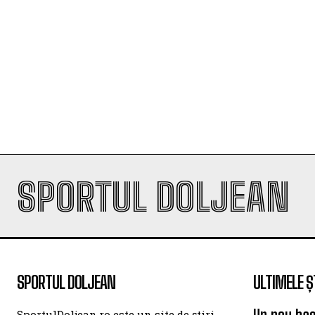
SPORTUL DOLJEAN
SPORTUL DOLJEAN
ULTIMELE Ș
SportulDoljean.ro este un site de știri