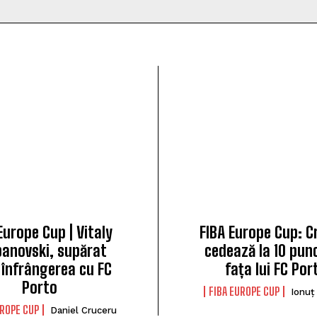
Europe Cup | Vitaly
FIBA Europe Cup: C
anovski, supărat
cedează la 10 punc
 înfrângerea cu FC
fața lui FC Por
Porto
FIBA EUROPE CUP
Ionuț
UROPE CUP
Daniel Cruceru