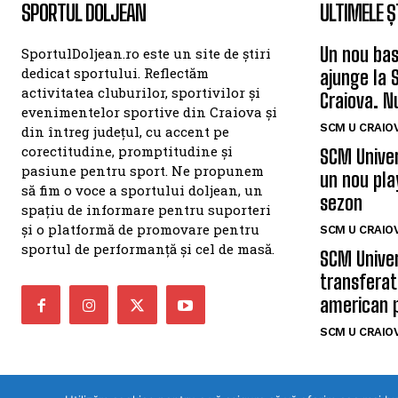
SPORTUL DOLJEAN
ULTIMELE Ș
Un nou bas
SportulDoljean.ro este un site de știri
dedicat sportului. Reflectăm
ajunge la 
activitatea cluburilor, sportivilor și
Craiova. N
evenimentelor sportive din Craiova și
SCM U CRAIOV
din întreg județul, cu accent pe
corectitudine, promptitudine și
SCM Univer
pasiune pentru sport. Ne propunem
un nou pla
să fim o voce a sportului doljean, un
sezon
spațiu de informare pentru suporteri
și o platformă de promovare pentru
SCM U CRAIOV
sportul de performanță și cel de masă.
SCM Univer
transferat
american 
SCM U CRAIOV