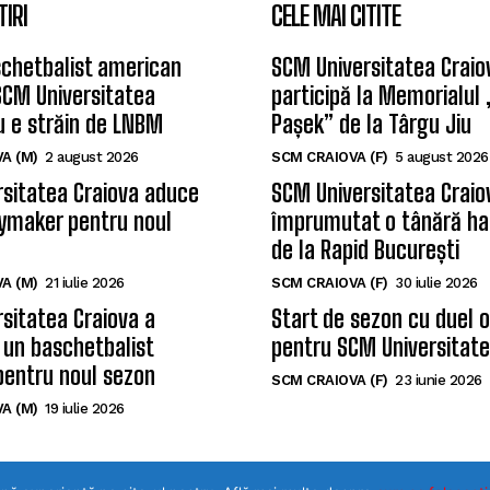
TIRI
CELE MAI CITITE
chetbalist american
SCM Universitatea Craio
SCM Universitatea
participă la Memorialul
u e străin de LNBM
Pașek” de la Târgu Jiu
A (M)
2 august 2026
SCM CRAIOVA (F)
5 august 2026
sitatea Craiova aduce
SCM Universitatea Craio
ymaker pentru noul
împrumutat o tânără ha
de la Rapid București
A (M)
21 iulie 2026
SCM CRAIOVA (F)
30 iulie 2026
sitatea Craiova a
Start de sezon cu duel 
 un baschetbalist
pentru SCM Universitate
pentru noul sezon
SCM CRAIOVA (F)
23 iunie 2026
A (M)
19 iulie 2026