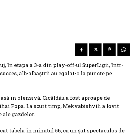
j, în etapa a 3-a din play-off-ul SuperLigii, într-
ucces, alb-albaștrii au egalat-o la puncte pe
oasă în ofensivă. Cicâldău a fost aproape de
Mihai Popa. La scurt timp, Mekvabishvili a lovit
e ale gazdelor.
at tabela în minutul 56, cu un șut spectaculos de