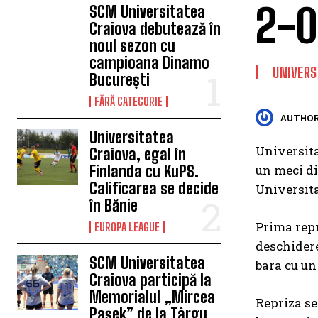
2-0
SCM Universitatea
Craiova debutează în
noul sezon cu
campioana Dinamo
UNIVERS
București
FĂRĂ CATEGORIE
AUTHOR
Universitatea
Universita
Craiova, egal în
Finlanda cu KuPS.
un meci di
Calificarea se decide
Universita
în Bănie
Prima repr
EUROPA LEAGUE
deschidere
SCM Universitatea
bara cu un
Craiova participă la
Memorialul „Mircea
Repriza se
Pașek” de la Târgu