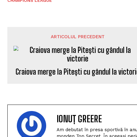
CHAMPIONS LEAGUE
ARTICOLUL PRECEDENT
Craiova merge la Pitești cu gândul la victor
IONUȚ GREERE
Am debutat în presa sportivă în anu
monden Top Secret. În aceeași perio