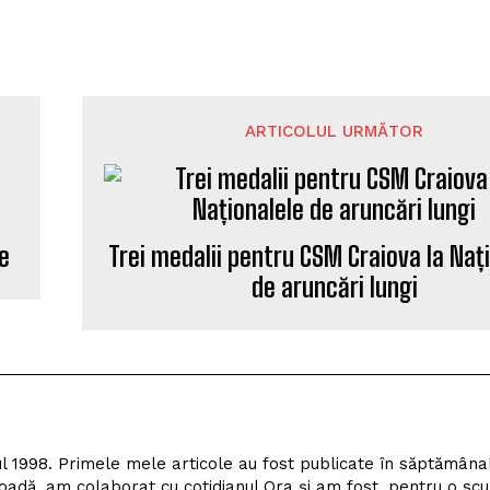
ARTICOLUL URMĂTOR
ie
Trei medalii pentru CSM Craiova la Naț
de aruncări lungi
l 1998. Primele mele articole au fost publicate în săptămâna
adă, am colaborat cu cotidianul Ora și am fost, pentru o scu