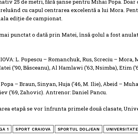
ativ 25 de metri, fără șanse pentru Mihai Popa. Doar
 reluând cu capul centrarea excelentă a lui Mora. Pentr
uala ediție de campionat.
mai punctat o dată prin Matei, însă golul a fost anulat 
OVA: L. Popescu – Romanchuk, Rus, Screciu – Mora, Mekv
atei (’90, Băsceanu), Al Hamlawi (’63, Nsimba), Etim (’
opa – Braun, Sinyan, Huja (’46, M. Ilie), Abeid – Muhar,
iev (’69, Zahovic). Antrenor: Daniel Pancu.
rea etapă se vor înfrunta primele două clasate, Unive
GA 1
SPORT CRAIOVA
SPORTUL DOLJEAN
UNIVERSITATE