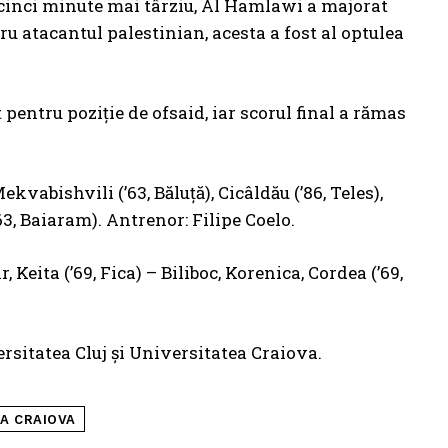
 cinci minute mai târziu, Al Hamlawi a majorat
u atacantul palestinian, acesta a fost al optulea
pentru poziție de ofsaid, iar scorul final a rămas
abishvili (’63, Băluță), Cicâldău (’86, Teles),
63, Baiaram). Antrenor: Filipe Coelo.
 Keita (’69, Fica) – Biliboc, Korenica, Cordea (’69,
rsitatea Cluj și Universitatea Craiova.
A CRAIOVA