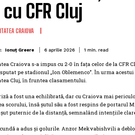
 cu CFR Cluj
ITATEA CRAIOVA
read
Ionuț Greere
1
min.
6 aprilie 2026
:
tea Craiova s-a impus cu 2-0 în fața celor de la CFR Clu
sputat pe stadionul „Ion Oblemenco”. În urma acestui s
tea Cluj, în fruntea clasamentului.
iză a fost una echilibrată, dar cu Craiova mai pericul
a scorului, însă șutul său a fost respins de portarul 
 șut puternic de la distanță, semnalând intențiile clar
cundă a adus și golurile. Anzor Mekvabishvili a debloc