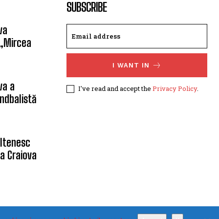
SUBSCRIBE
va
 „Mircea
I WANT IN
va a
I've read and accept the
Privacy Policy
.
ndbalistă
oltenesc
a Craiova