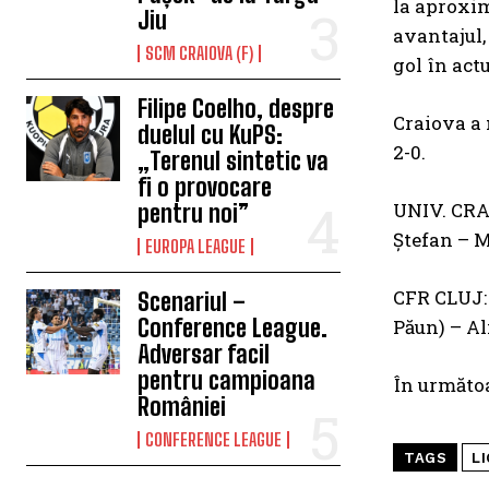
la aproxim
Jiu
avantajul,
SCM CRAIOVA (F)
gol în act
Filipe Coelho, despre
Craiova a 
duelul cu KuPS:
2-0.
„Terenul sintetic va
fi o provocare
UNIV. CRAI
pentru noi”
Ștefan – M
EUROPA LEAGUE
CFR CLUJ: P
Scenariul –
Conference League.
Păun) – Al
Adversar facil
pentru campioana
În următoa
României
CONFERENCE LEAGUE
TAGS
LI