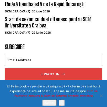
tânără handbalistă de la Rapid București
SCM CRAIOVA (F)
30 iulie 2026
Start de sezon cu duel oltenesc pentru SCM
Universitatea Craiova
SCM CRAIOVA (F)
23 iunie 2026
SUBSCRIBE
I WANT IN
I've read and accept the
Privacy Policy
.
Utilizăm cookies pentru a vă asigura că vă oferim cea mai bună
experiență pe site-ul nostru. Află mai multe despre
cum sa
folosesti cookies si cum sa schimbi setarile acestora
Accept
X
©Toate drepturile rezervate SPORTULDOLJEAN.RO