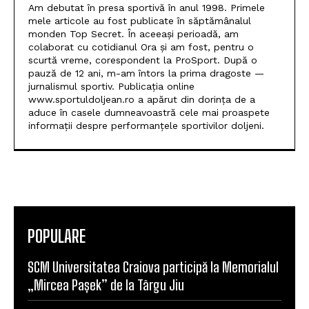
Am debutat în presa sportivă în anul 1998. Primele
mele articole au fost publicate în săptămânalul
monden Top Secret. În aceeași perioadă, am
colaborat cu cotidianul Ora și am fost, pentru o
scurtă vreme, corespondent la ProSport. După o
pauză de 12 ani, m-am întors la prima dragoste —
jurnalismul sportiv. Publicația online
www.sportuldoljean.ro a apărut din dorința de a
aduce în casele dumneavoastră cele mai proaspete
informații despre performanțele sportivilor doljeni.
POPULARE
SCM Universitatea Craiova participă la Memorialul
„Mircea Pașek” de la Târgu Jiu