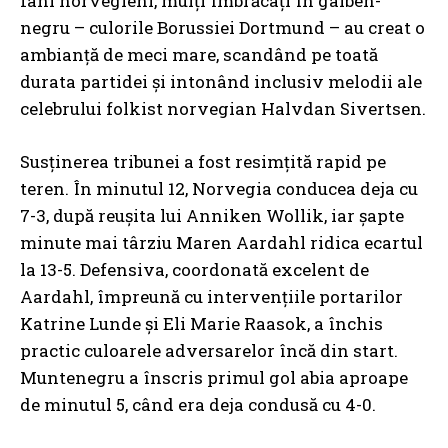
fani norvegieni, mulți îmbrăcați în galben-
negru – culorile Borussiei Dortmund – au creat o
ambianță de meci mare, scandând pe toată
durata partidei și intonând inclusiv melodii ale
celebrului folkist norvegian Halvdan Sivertsen.
Susținerea tribunei a fost resimțită rapid pe
teren. În minutul 12, Norvegia conducea deja cu
7-3, după reușita lui Anniken Wollik, iar șapte
minute mai târziu Maren Aardahl ridica ecartul
la 13-5. Defensiva, coordonată excelent de
Aardahl, împreună cu intervențiile portarilor
Katrine Lunde și Eli Marie Raasok, a închis
practic culoarele adversarelor încă din start.
Muntenegru a înscris primul gol abia aproape
de minutul 5, când era deja condusă cu 4-0.