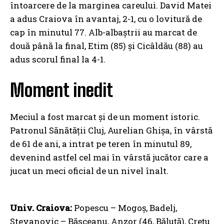
întoarcere de la marginea careului. David Matei
a adus Craiova în avantaj, 2-1, cu o lovitură de
cap în minutul 77. Alb-albaștrii au marcat de
două până la final, Etim (85) și Cicâldău (88) au
adus scorul final la 4-1.
Moment inedit
Meciul a fost marcat și de un moment istoric.
Patronul Sănătății Cluj, Aurelian Ghișa, în vârstă
de 61 de ani, a intrat pe teren în minutul 89,
devenind astfel cel mai în vârstă jucător care a
jucat un meci oficial de un nivel înalt.
Univ.
Craiova:
Popescu – Mogoș, Badelj,
Stevanovic – Băsceanu, Anzor (46, Băluță), Crețu