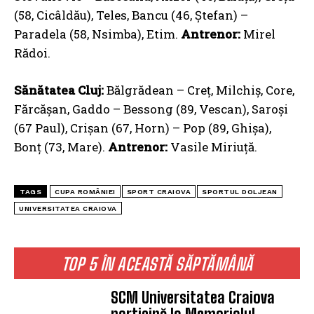
(58, Cicâldău), Teles, Bancu (46, Ștefan) –
Paradela (58, Nsimba), Etim.
Antrenor:
Mirel
Rădoi.
Sănătatea Cluj:
Bălgrădean – Creț, Milchiș, Core,
Fărcășan, Gaddo – Bessong (89, Vescan), Saroși
(67 Paul), Crișan (67, Horn) – Pop (89, Ghișa),
Bonț (73, Mare).
Antrenor:
Vasile Miriuță.
TAGS
CUPA ROMÂNIEI
SPORT CRAIOVA
SPORTUL DOLJEAN
UNIVERSITATEA CRAIOVA
TOP 5 ÎN ACEASTĂ SĂPTĂMÂNĂ
SCM Universitatea Craiova