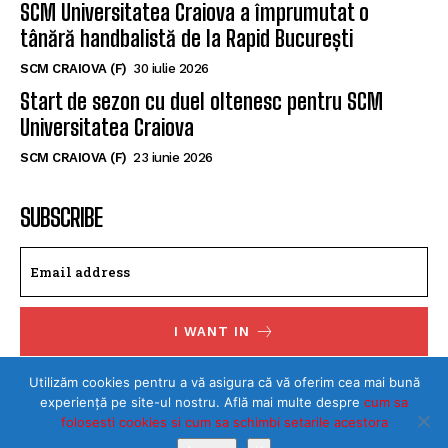
SCM Universitatea Craiova a împrumutat o
tânără handbalistă de la Rapid București
SCM CRAIOVA (F)
30 iulie 2026
Start de sezon cu duel oltenesc pentru SCM
Universitatea Craiova
SCM CRAIOVA (F)
23 iunie 2026
SUBSCRIBE
I WANT IN
I've read and accept the
Privacy Policy
.
Utilizăm cookies pentru a vă asigura că vă oferim cea mai bună
experiență pe site-ul nostru. Află mai multe despre
cum sa
folosesti cookies si cum sa schimbi setarile acestora