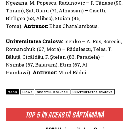
Ngezana, M. Popescu, Radunovic – F. Tănase (90,
Thiam), Șut, Olaru (71, Alhassan) – Cisotti,
Bîrligea (63, Alibec), Stoian (46,
Toma).
Antrenor:
Elias Charalambous.
Universitatea Craiova:
Isenko – A. Rus, Screciu,
Romanchuk (67, Mora) – Rădulescu, Teles, T.
Băluță, Cicâldău, F. Ștefan (83, Paradela) –
Nsimba (67, Baiaram), Etim (67, Al
Hamlawi).
Antrenor:
Mirel Rădoi.
TAGS
LIGA 1
SPORTUL DOLJEAN
UNIVERSITATEA CRAIOVA
TOP 5 ÎN ACEASTĂ SĂPTĂMÂNĂ