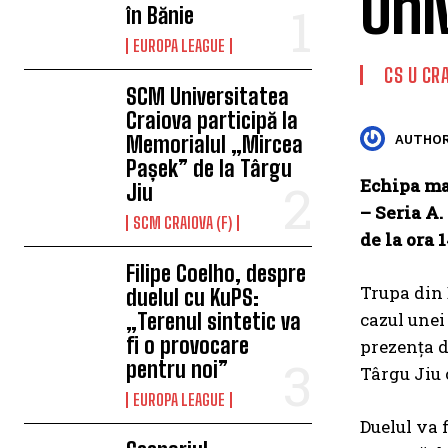
Uni
în Bănie
EUROPA LEAGUE
CS U CR
SCM Universitatea
Craiova participă la
Memorialul „Mircea
AUTHOR
Pașek” de la Târgu
Echipa ma
Jiu
– Seria A.
SCM CRAIOVA (F)
de la ora 1
Filipe Coelho, despre
Trupa din 
duelul cu KuPS:
„Terenul sintetic va
cazul unei
fi o provocare
prezența d
pentru noi”
Târgu Jiu 
EUROPA LEAGUE
Duelul va f