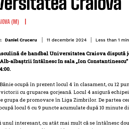
versitatea Craiova
AIOVA (M)
Daniel Cruceru
Less than 1
min
11 decembrie 2024
:
sculină de handbal Universitatea Craiova dispută jo
 Alb-albaștrii întâlnesc în sala „Ion Constantinesc
4:00.
Bănie ocupă în prezent locul 4 în clasament, cu 12 punc
 victorii cu gruparea gorjeană. Locul 4 asigură echipe
e grupa de promovare în Liga Zimbrilor. De partea cea
ocupă locul 6 cu 9 puncte acumulate după 10 minute di
i unul interesant, cu atât mai mult că se întâlnesc două 