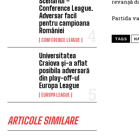
Scenariul –
revanșă du
Conference League.
Adversar facil
Partida va
pentru campioana
României
TAGS
H
CONFERENCE LEAGUE
Universitatea
Craiova și-a aflat
posibila adversară
din play-off-ul
Europa League
EUROPA LEAGUE
ARTICOLE SIMILARE