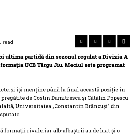
read
.
i ultima partidă din sezonul regulat a Divizia A
u” formația UCB Târgu Jiu. Meciul este programat
te, și își menține până la final această poziție în
i pregătite de Costin Dumitrescu și Cătălin Popescu
laltă, Universitatea „Constantin Brâncuși” din
sputate.
formații rivale, iar alb-albaștrii au de luat și o