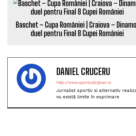
Baschet – Cupa României | Craiova – Dinamo
duel pentru Final 8 Cupei României
DANIEL CRUCERU
http://www.sportuldoljean.ro
Jurnalist sportiv si alternativ real
nu există limite în exprimare