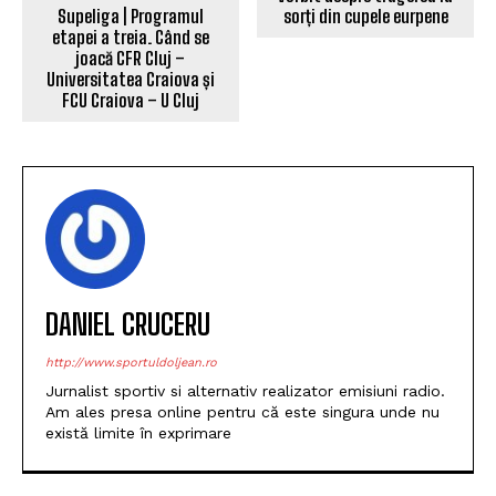
Supeliga | Programul
etapei a treia. Când se
CEV Cup | Dănuț Pascu a
joacă CFR Cluj –
vorbit despre tragerea la
Universitatea Craiova și
sorți din cupele eurpene
FCU Craiova – U Cluj
DANIEL CRUCERU
http://www.sportuldoljean.ro
Jurnalist sportiv si alternativ realizator emisiuni radio.
Am ales presa online pentru că este singura unde nu
există limite în exprimare