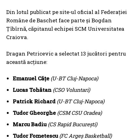
Din lotul publicat pe site-ul oficial al Federației
Române de Baschet face parte și Bogdan
Țîbîrnă, căpitanul echipei SCM Universitatea
Craiova.
Dragan Petricevic a selectat 13 jucători pentru
această acțiune:
Emanuel Cățe
(U-BT Cluj-Napoca)
Lucas Tohătan
(CSO Voluntari)
Patrick Richard
(U-BT Cluj-Napoca)
Tudor Gheorghe
(CSM CSU Oradea)
Marcu Badiu
(CS Rapid București)
Tudor Fometescu
(FC Argeș Basketball)