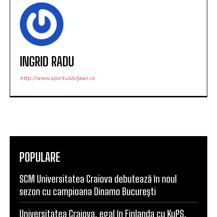
INGRID RADU
http://www.sportuldoljean.ro
POPULARE
SCM Universitatea Craiova debutează în noul
sezon cu campioana Dinamo București
Universitatea Craiova, egal în Finlanda cu KuPS.