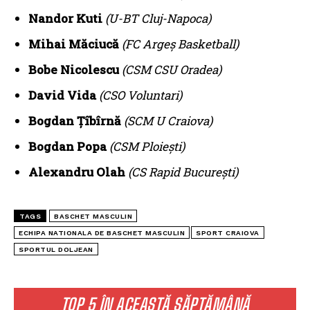
Nandor Kuti
(U-BT Cluj-Napoca)
Mihai Măciucă
(FC Argeș Basketball)
Bobe Nicolescu
(CSM CSU Oradea)
David Vida
(CSO Voluntari)
Bogdan Țîbîrnă
(SCM U Craiova)
Bogdan Popa
(CSM Ploiești)
Alexandru Olah
(CS Rapid București)
TAGS
BASCHET MASCULIN
ECHIPA NATIONALA DE BASCHET MASCULIN
SPORT CRAIOVA
SPORTUL DOLJEAN
TOP 5 ÎN ACEASTĂ SĂPTĂMÂNĂ