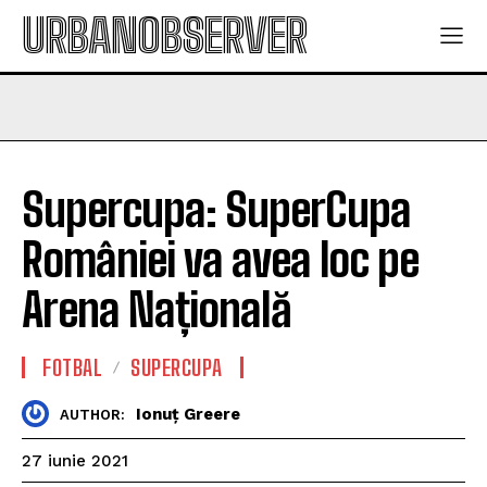
URBANOBSERVER
Supercupa: SuperCupa
României va avea loc pe
Arena Națională
FOTBAL
SUPERCUPA
Ionuț Greere
AUTHOR:
27 iunie 2021