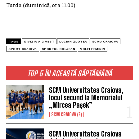
Turda (duminică, ora 11.00).
TAGS
DIVIZIA A 2 VEST
LUCIAN ZLOTEA
SCMU CRAIOVA
SPORT CRAIOVA
SPORTUL DOLJEAN
VOLEI FEMININ
TOP 5 ÎN ACEASTĂ SĂPTĂMÂNĂ
SCM Universitatea Craiova,
locul secund la Memorialul
„Mircea Pașek”
SCM CRAIOVA (F)
SCM Universitatea Craiova