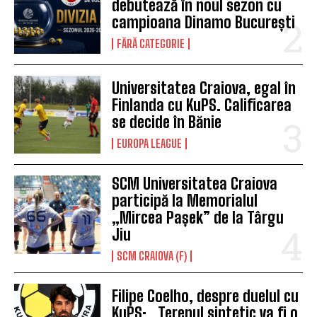
debutează în noul sezon cu
campioana Dinamo București
FĂRĂ CATEGORIE
Universitatea Craiova, egal în
Finlanda cu KuPS. Calificarea
se decide în Bănie
EUROPA LEAGUE
SCM Universitatea Craiova
participă la Memorialul
„Mircea Pașek” de la Târgu
Jiu
SCM CRAIOVA (F)
Filipe Coelho, despre duelul cu
KuPS: „Terenul sintetic va fi o