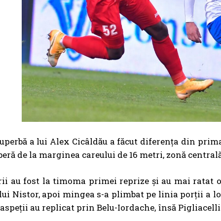
uperbă a lui Alex Cicâldău a făcut diferența din prim
iberă de la marginea careului de 16 metri, zonă centrală
rii au fost la timoma primei reprize și au mai ratat 
 lui Nistor, apoi mingea s-a plimbat pe linia porții a l
aspeții au replicat prin Belu-Iordache, însă Pigliacelli 