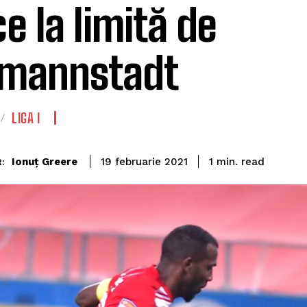
ce la limită de
mannstadt
LIGA I
read
Ionuț Greere
1
min.
19 februarie 2021
: