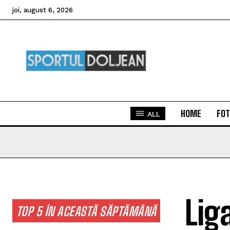
joi, august 6, 2026
HOME
FOT
ALL
Lig
TOP 5 ÎN ACEASTĂ SĂPTĂMÂNĂ