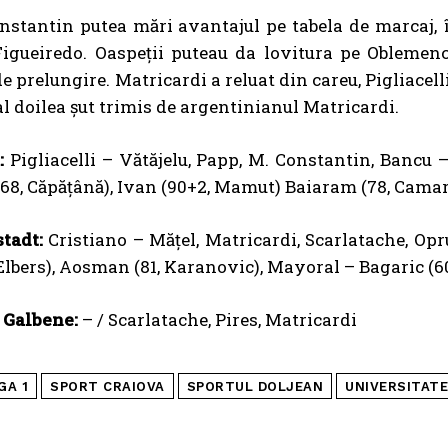
stantin putea mări avantajul pe tabela de marcaj, î
Figueiredo. Oaspeții puteau da lovitura pe Oblemen
 prelungire. Matricardi a reluat din careu, Pigliacelli 
 al doilea șut trimis de argentinianul Matricardi.
:
Pigliacelli – Vătăjelu, Papp, M. Constantin, Bancu –
8, Căpățână), Ivan (90+2, Mamut) Baiaram (78, Camar
tadt:
Cristiano – Măţel, Matricardi, Scarlatache, Opru
Elbers), Aosman (81, Karanovic), Mayoral – Bagaric (6
 Galbene:
– / Scarlatache, Pires, Matricardi
GA 1
SPORT CRAIOVA
SPORTUL DOLJEAN
UNIVERSITATE