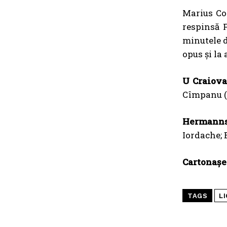
Marius Con
respinsă 
minutele de
opus și la
U Craiova
Cîmpanu (6
Hermanns
Iordache; 
Cartonașe
TAGS
LI