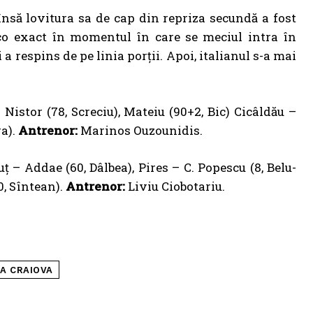
nsă lovitura sa de cap din repriza secundă a fost
co exact în momentul în care se meciul intra în
a respins de pe linia porții. Apoi, italianul s-a mai
 Nistor (78, Screciu), Mateiu (90+2, Bic) Cicâldău –
a).
Antrenor:
Marinos Ouzounidis.
ţ – Addae (60, Dâlbea), Pires – C. Popescu (8, Belu-
0, Sîntean).
Antrenor:
Liviu Ciobotariu.
A CRAIOVA