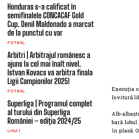
Honduras s-a calificat în
semifinalele CONCACAF Gold
Cup. Denil Maldonado a marcat
de la punctul cu var
FOTBAL
Arbitri | Arbitrajul românesc a
ajuns la cel mai înalt nivel.
Istvan Kovacs va arbitra finala
Ligii Campionilor 2025!
Execuția s
FOTBAL
lovitură l
Superliga | Programul complet
al turului din Superliga
Alb-albașt
României – ediția 2024/25
bară lobul
în plasă. O
LIGA I