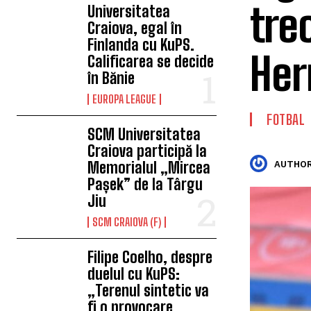
tre
Universitatea
Craiova, egal în
Finlanda cu KuPS.
Her
Calificarea se decide
în Bănie
EUROPA LEAGUE
FOTBAL
SCM Universitatea
Craiova participă la
Memorialul „Mircea
AUTHOR
Pașek” de la Târgu
Jiu
SCM CRAIOVA (F)
Filipe Coelho, despre
duelul cu KuPS:
„Terenul sintetic va
fi o provocare