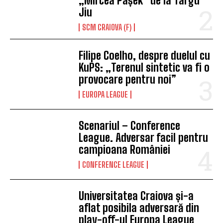
„Mircea Pașek” de la Târgu
Jiu
SCM CRAIOVA (F)
Filipe Coelho, despre duelul cu
KuPS: „Terenul sintetic va fi o
provocare pentru noi”
EUROPA LEAGUE
Scenariul – Conference
League. Adversar facil pentru
campioana României
CONFERENCE LEAGUE
Universitatea Craiova și-a
aflat posibila adversară din
play-off-ul Europa League