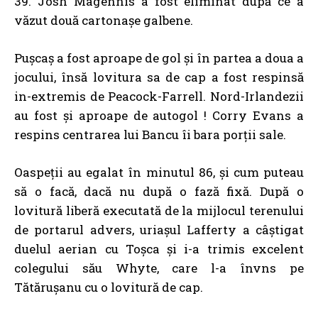
39. Josh Magennis a fost eliminat după ce a
văzut două cartonașe galbene.
Pușcaș a fost aproape de gol și în partea a doua a
jocului, însă lovitura sa de cap a fost respinsă
in-extremis de Peacock-Farrell. Nord-Irlandezii
au fost și aproape de autogol ! Corry Evans a
respins centrarea lui Bancu îi bara porții sale.
Oaspeții au egalat în minutul 86, și cum puteau
să o facă, dacă nu după o fază fixă. După o
lovitură liberă executată de la mijlocul terenului
de portarul advers, uriașul Lafferty a câștigat
duelul aerian cu Toșca și i-a trimis excelent
colegului său Whyte, care l-a învns pe
Tătărușanu cu o lovitură de cap.