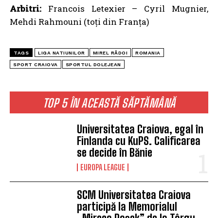
Arbitri:
Francois Letexier – Cyril Mugnier,
Mehdi Rahmouni (toți din Franța)
TAGS
LIGA NATIUNILOR
MIREL RĂDOI
ROMANIA
SPORT CRAIOVA
SPORTUL DOLEJEAN
TOP 5 ÎN ACEASTĂ SĂPTĂMÂNĂ
Universitatea Craiova, egal în
Finlanda cu KuPS. Calificarea
se decide în Bănie
EUROPA LEAGUE
SCM Universitatea Craiova
participă la Memorialul