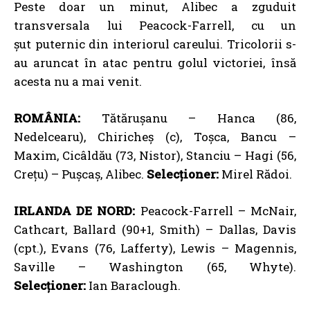
Peste doar un minut, Alibec a zguduit
transversala lui Peacock-Farrell, cu un
șut puternic din interiorul careului. Tricolorii s-
au aruncat în atac pentru golul victoriei, însă
acesta nu a mai venit.
ROMÂNIA:
Tătărușanu – Hanca (86,
Nedelcearu), Chiricheș (c), Toșca, Bancu –
Maxim, Cicâldău (73, Nistor), Stanciu – Hagi (56,
Crețu) – Pușcaș, Alibec.
Selecționer:
Mirel Rădoi.
IRLANDA DE NORD:
Peacock-Farrell – McNair,
Cathcart, Ballard (90+1, Smith) – Dallas, Davis
(cpt.), Evans (76, Lafferty), Lewis – Magennis,
Saville – Washington (65, Whyte).
Selecționer:
Ian Baraclough.