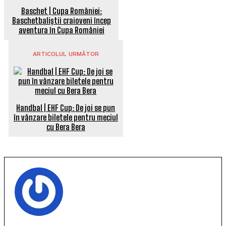
Baschet | Cupa României:
Baschetbaliștii craioveni încep
aventura în Cupa României
ARTICOLUL URMĂTOR
Handbal | EHF Cup: De joi se pun
în vânzare biletele pentru meciul
cu Bera Bera