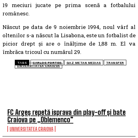
19 meciuri jucate pe prima scenă a fotbalului
românesc.
Născut pe data de 9 noiembrie 1994, noul vârf al
oltenilor s-a născut la Lisabona, este un fotbalist de
picior drept și are o înălțime de 1,88 m. El va
îmbrăca tricoul cu numărul 29.
TAGS
CARLOS FORTES
GAZ METAN MEDIAS
TRANSFER
UNIVERSITATEA CRAIOVA
TOP 5 ÎN ACEASTĂ SĂPTĂMÂNĂ
FC Argeș repetă isprava din play-off și bate
Craiova pe „Oblemenco”
UNIVERSITATEA CRAIOVA