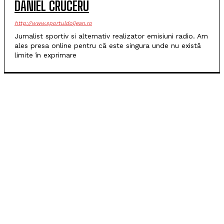
DANIEL CRUCERU
http://www.sportuldoljean.ro
Jurnalist sportiv si alternativ realizator emisiuni radio. Am
ales presa online pentru că este singura unde nu există
limite în exprimare
POPULARE
FC Argeș repetă isprava din play-off și bate Craiova
pe „Oblemenco”
SCM Universitatea Craiova, locul secund la
Memorialul „Mircea Pașek”