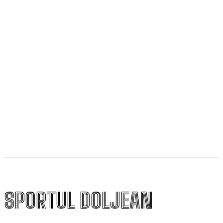
SCM Universitatea Craiova debutează în noul sezon
cu campioana Dinamo București
Universitatea Craiova, egal în Finlanda cu KuPS.
Calificarea se decide în Bănie
SCM Universitatea Craiova participă la Memorialul
„Mircea Pașek” de la Târgu Jiu
SPORTUL DOLJEAN