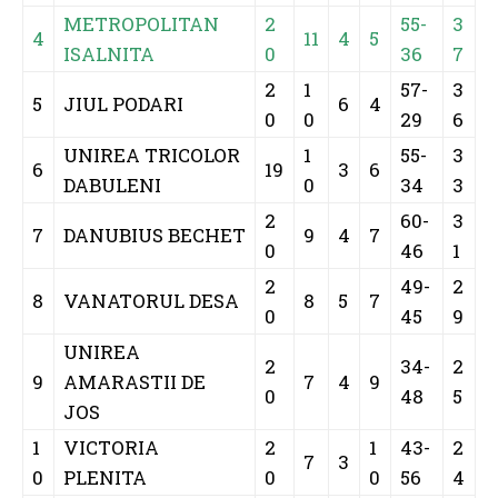
UNIREA
2
34-
2
9
AMARASTII DE
7
4
9
0
48
5
JOS
1
VICTORIA
2
1
43-
2
7
3
0
PLENITA
0
0
56
4
1
PROGRESUL
2
1
43-
2
7
0
1
SEGARCEA
0
3
62
1
1
RECOLTA
2
1
45-
1
6
1
2
OSTROVENI
0
3
62
9
1
FLACARA
2
1
23-
1
4
7
3
MOTATEI
0
5
67
1
2
1
23-
UNIREA VELA
1
2
5
4
0
7
105
TAGS
CS CARCEA
DUNAREA CALAFAT
LIGA 4 DOLJ