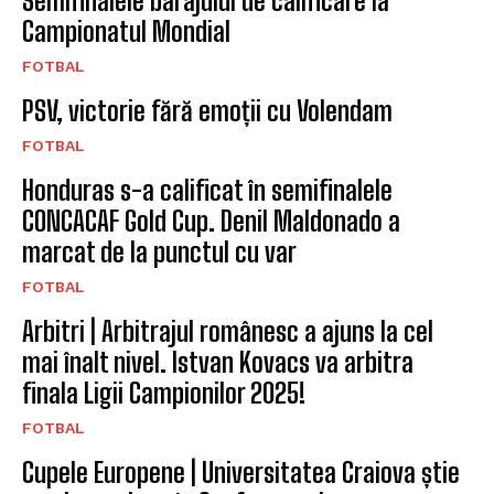
Arbitri | Arbitrajul românesc a ajuns la cel
mai înalt nivel. Istvan Kovacs va arbitra
finala Ligii Campionilor 2025!
FOTBAL
Cupele Europene | Universitatea Craiova știe
cu cine va juca în Conference League.
Adversarii echipelor din România
FOTBAL
ARTICOLUL PRECEDENT
ARTICOLUL URMĂTOR
Volei (M): Rezultatele
etapei 11 și clasamentul la
Handbal (M) | Cupa
finalul turului