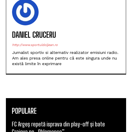
POPULARE
FC Argeș repetă isprava din play-off și bate
Craiova pe „Oblemenco”
SCM Universitatea Craiova, locul secund la
Memorialul „Mircea Pașek”
SCM Universitatea Craiova debutează în noul
sezon cu campioana Dinamo București
Universitatea Craiova, egal în Finlanda cu KuPS.
Calificarea se decide în Bănie
SCM Universitatea Craiova participă la Memorialul
„Mircea Pașek” de la Târgu Jiu