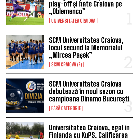
campioana Dinamo București
FĂRĂ CATEGORIE
Universitatea Craiova, egal în
Finlanda cu KuPS. Calificarea
se decide în Bănie
EUROPA LEAGUE
SCM Universitatea Craiova
participă la Memorialul
„Mircea Pașek” de la Târgu
Jiu
SCM CRAIOVA (F)
ARTICOLE SIMILARE