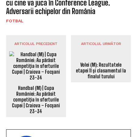
României: Au părăsit
competiția în sferturile
Cupei | Craiova – Focșani
23-34
DANIEL CRUCERU
http://www.sportuldoljean.ro
Jurnalist sportiv si alternativ realizator emisiuni radio.
Am ales presa online pentru că este singura unde nu
există limite în exprimare