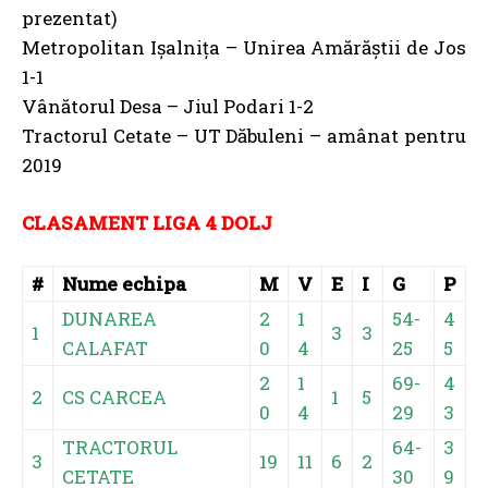
1
3
3
CALAFAT
0
4
25
5
2
1
69-
4
2
CS CARCEA
1
5
0
4
29
3
TRACTORUL
64-
3
3
19
11
6
2
CETATE
30
9
METROPOLITAN
2
55-
3
4
11
4
5
ISALNITA
0
36
7
2
1
57-
3
5
JIUL PODARI
6
4
0
0
29
6
UNIREA TRICOLOR
1
55-
3
6
19
3
6
DABULENI
0
34
3
2
60-
3
7
DANUBIUS BECHET
9
4
7
0
46
1
2
49-
2
8
VANATORUL DESA
8
5
7
0
45
9