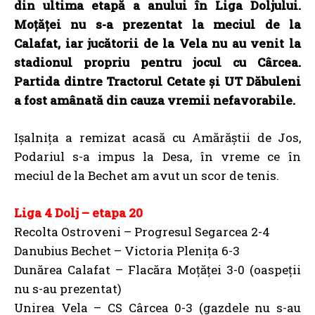
Liga 4 Dolj – etapa 20
Recolta Ostroveni – Progresul Segarcea 2-4
Danubius Bechet – Victoria Plenița 6-3
Dunărea Calafat – Flacăra Moțăței 3-0 (oaspeții
nu s-au prezentat)
Unirea Vela – CS Cârcea 0-3 (gazdele nu s-au
prezentat)
Metropolitan Ișalnița – Unirea Amărăștii de Jos
1-1
Vânătorul Desa – Jiul Podari 1-2
Tractorul Cetate – UT Dăbuleni – amânat pentru
2019
CLASAMENT LIGA 4 DOLJ
#
Nume echipa
M
V
E
I
G
P
DUNAREA
2
1
54-
4