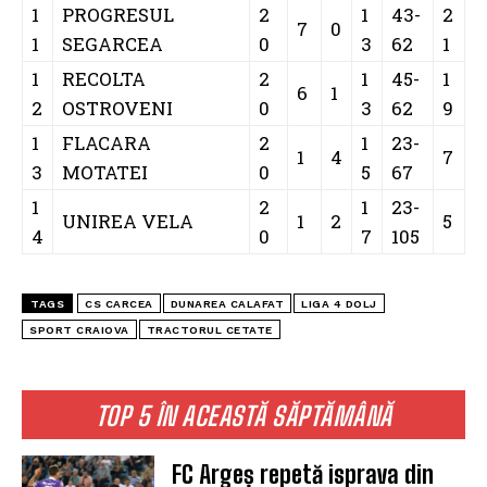
SPORT CRAIOVA
TRACTORUL CETATE
TOP 5 ÎN ACEASTĂ SĂPTĂMÂNĂ
FC Argeș repetă isprava din
play-off și bate Craiova pe
„Oblemenco”
UNIVERSITATEA CRAIOVA
SCM Universitatea Craiova,
locul secund la Memorialul
„Mircea Pașek”
SCM CRAIOVA (F)
SCM Universitatea Craiova
debutează în noul sezon cu