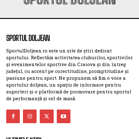
de performanță și cel de masă.
ULTIMELE ȘTIRI
Un nou baschetbalist american ajunge la SCM
Universitatea Craiova. Nu e străin de LNBM
SCM U CRAIOVA (M)
2 august 2026
SCM Universitatea Craiova aduce un nou
playmaker pentru noul sezon
SCM U CRAIOVA (M)
21 iulie 2026
SCM Universitatea Craiova a transferat un
baschetbalist american pentru noul sezon
SCM U CRAIOVA (M)
19 iulie 2026