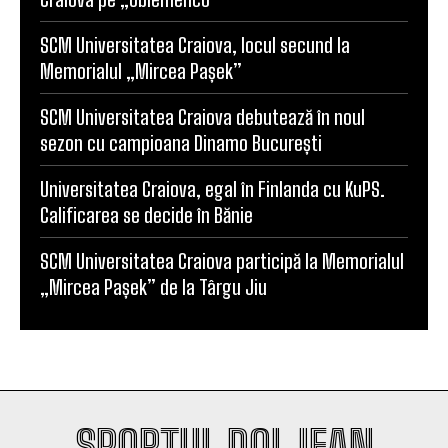
SPORTUL DOLJEAN
SPORTUL DOLJEAN
SportulDoljean.ro este un site de știri dedicat
sportului. Reflectăm activitatea cluburilor, sportivilor
și evenimentelor sportive din Craiova și din întreg
județul, cu accent pe corectitudine, promptitudine și
pasiune pentru sport. Ne propunem să fim o voce a
sportului doljean, un spațiu de informare pentru
suporteri și o platformă de promovare pentru sportul