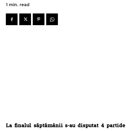
read
1
min.
La finalul săptămânii s-au disputat 4 partide
din ultima etapă a anului în Liga Doljului.
Moțăței nu s-a prezentat la meciul de la
Calafat, iar jucătorii de la Vela nu au venit la
stadionul propriu pentru jocul cu Cârcea.
Partida dintre Tractorul Cetate și UT Dăbuleni
a fost amânată din cauza vremii nefavorabile.
Ișalnița a remizat acasă cu Amărăștii de Jos,
Podariul s-a impus la Desa, în vreme ce în
meciul de la Bechet am avut un scor de tenis.