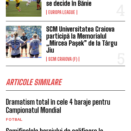
Dramatism total în cele 4 baraje pentru
Campionatul Mondial
FOTBAL
Semifinalele barajului de calificare la
Campionatul Mondial
FOTBAL
PSV, victorie fără emoții cu Volendam
FOTBAL
Honduras s-a calificat în semifinalele
CONCACAF Gold Cup. Denil Maldonado a
marcat de la punctul cu var
FOTBAL