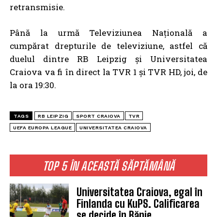
retransmisie.
Până la urmă Televiziunea Națională a
cumpărat drepturile de televiziune, astfel că
duelul dintre RB Leipzig și Universitatea
Craiova va fi în direct la TVR 1 și TVR HD, joi, de
la ora 19:30.
TAGS
RB LEIPZIG
SPORT CRAIOVA
TVR
UEFA EUROPA LEAGUE
UNIVERSITATEA CRAIOVA
TOP 5 ÎN ACEASTĂ SĂPTĂMÂNĂ
Universitatea Craiova, egal în
Finlanda cu KuPS. Calificarea
se decide în Bănie