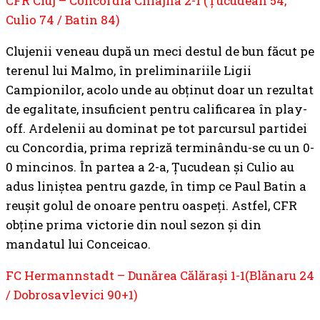
CFR Cluj – Concordia Chiajna 2-1 (Țucudean 54,
Culio 74 / Batin 84)
Clujenii veneau după un meci destul de bun făcut pe
terenul lui Malmo, în preliminariile Ligii
Campionilor, acolo unde au obținut doar un rezultat
de egalitate, insuficient pentru calificarea în play-
off. Ardelenii au dominat pe tot parcursul partidei
cu Concordia, prima repriză terminându-se cu un 0-
0 mincinos. În partea a 2-a, Țucudean și Culio au
adus liniștea pentru gazde, în timp ce Paul Batin a
reușit golul de onoare pentru oaspeți. Astfel, CFR
obține prima victorie din noul sezon și din
mandatul lui Conceicao.
FC Hermannstadt – Dunărea Călărași 1-1(Blănaru 24
/ Dobrosavlevici 90+1)