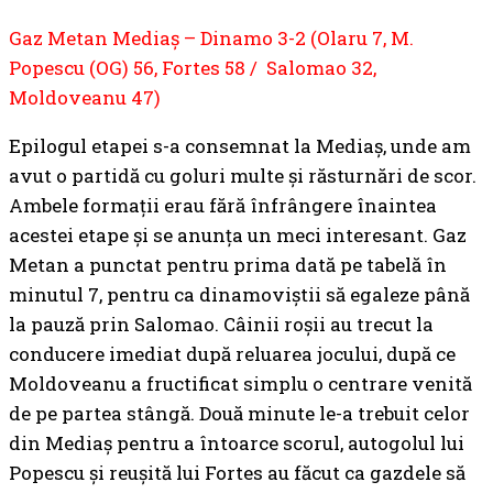
Gaz Metan Mediaș – Dinamo 3-2 (Olaru 7, M.
Popescu (OG) 56, Fortes 58 / Salomao 32,
Moldoveanu 47)
Epilogul etapei s-a consemnat la Mediaș, unde am
avut o partidă cu goluri multe și răsturnări de scor.
Ambele formații erau fără înfrângere înaintea
acestei etape și se anunța un meci interesant. Gaz
Metan a punctat pentru prima dată pe tabelă în
minutul 7, pentru ca dinamoviștii să egaleze până
la pauză prin Salomao. Câinii roșii au trecut la
conducere imediat după reluarea jocului, după ce
Moldoveanu a fructificat simplu o centrare venită
de pe partea stângă. Două minute le-a trebuit celor
din Mediaș pentru a întoarce scorul, autogolul lui
Popescu și reușită lui Fortes au făcut ca gazdele să