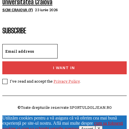
Universitatea Craiova
SCM CRAIOVA (F)
23 iunie 2026
SUBSCRIBE
I WANT IN
I've read and accept the
Privacy Policy
.
©Toate drepturile rezervate SPORTULDOLJEAN.RO
Utilizăm cookies pentru a vă asigura că vă oferim cea mai bună
experiență pe site-ul nostru. Află mai multe despre
cum sa folosesti
cookies si cum sa schimbi setarile acestora
Accept
X