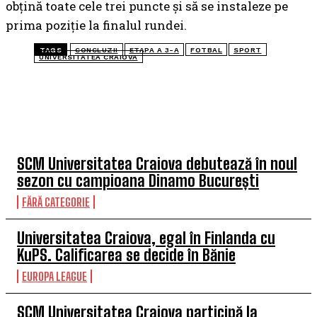
obțină toate cele trei puncte și să se instaleze pe
prima poziție la finalul rundei.
TAGS
CONCLUZII
ETAPA A 3-A
FOTBAL
SPORT
UNIVERSITATEA CRAIOVA
TOP 5 ÎN ACEASTĂ SĂPTĂMÂNĂ
SCM Universitatea Craiova debutează în noul
sezon cu campioana Dinamo București
FĂRĂ CATEGORIE
Universitatea Craiova, egal în Finlanda cu
KuPS. Calificarea se decide în Bănie
EUROPA LEAGUE
SCM Universitatea Craiova participă la