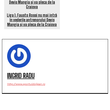
Liga 1: Fausto Rossi nu mai intră
în vederile antrenorului Devis
Mangia și va pleca de la Craiova
INGRID RADU
http://www.sportuldoljean.ro