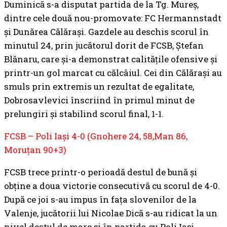
Duminică s-a disputat partida de la Tg. Mureș,
dintre cele două nou-promovate: FC Hermannstadt
și Dunărea Călărași. Gazdele au deschis scorul în
minutul 24, prin jucătorul dorit de FCSB, Ștefan
Blănaru, care și-a demonstrat calitățile ofensive și
printr-un gol marcat cu călcâiul. Cei din Călărași au
smuls prin extremis un rezultat de egalitate,
Dobrosavlevici înscriind în primul minut de
prelungiri și stabilind scorul final, 1-1.
FCSB – Poli Iași 4-0 (Gnohere 24, 58,Man 86,
Moruțan 90+3)
FCSB trece printr-o perioadă destul de bună și
obține a doua victorie consecutivă cu scorul de 4-0.
După ce joi s-au impus în fața slovenilor de la
Valenje, jucătorii lui Nicolae Dică s-au ridicat la un
nivel destul de mare și în partida cu Poli Iași,