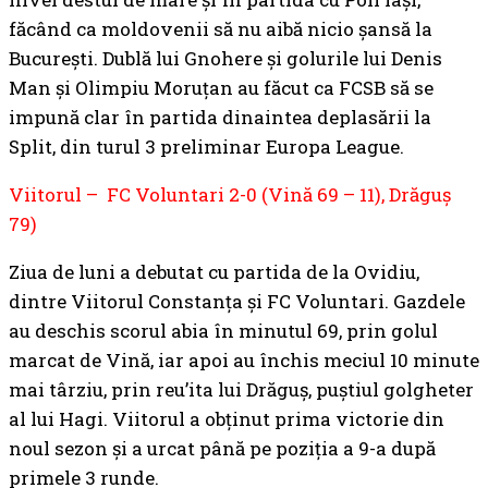
făcând ca moldovenii să nu aibă nicio șansă la
București. Dublă lui Gnohere și golurile lui Denis
Man și Olimpiu Moruțan au făcut ca FCSB să se
impună clar în partida dinaintea deplasării la
Split, din turul 3 preliminar Europa League.
Viitorul – FC Voluntari 2-0 (Vină 69 – 11), Drăguș
79)
Ziua de luni a debutat cu partida de la Ovidiu,
dintre Viitorul Constanța și FC Voluntari. Gazdele
au deschis scorul abia în minutul 69, prin golul
marcat de Vină, iar apoi au închis meciul 10 minute
mai târziu, prin reu’ita lui Drăguș, puștiul golgheter
al lui Hagi. Viitorul a obținut prima victorie din
noul sezon și a urcat până pe poziția a 9-a după
primele 3 runde.