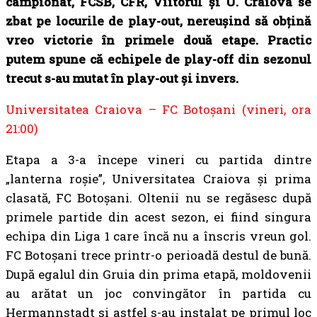
campionat, FCSB, CFR, Viitorul și U. Craiova se
zbat pe locurile de play-out, nereușind să obțină
vreo victorie în primele două etape. Practic
putem spune că echipele de play-off din sezonul
trecut s-au mutat în play-out și invers.
Universitatea Craiova – FC Botoșani (vineri, ora
21:00)
Etapa a 3-a începe vineri cu partida dintre
„lanterna roșie”, Universitatea Craiova și prima
clasată, FC Botoșani. Oltenii nu se regăsesc după
primele partide din acest sezon, ei fiind singura
echipa din Liga 1 care încă nu a înscris vreun gol.
FC Botoșani trece printr-o perioadă destul de bună.
După egalul din Gruia din prima etapă, moldovenii
au arătat un joc convingător în partida cu
Hermannstadt si astfel s-au instalat pe primul loc