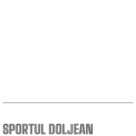
Calificarea se decide în Bănie
SCM Universitatea Craiova participă la Memorialul
„Mircea Pașek” de la Târgu Jiu
Filipe Coelho, despre duelul cu KuPS: „Terenul sintetic
va fi o provocare pentru noi”
Scenariul – Conference League. Adversar facil pentru
campioana României
SPORTUL DOLJEAN