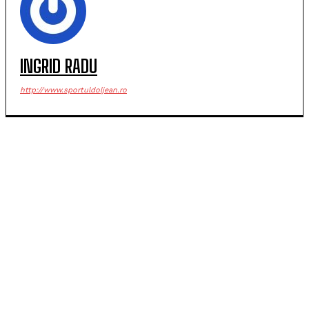
INGRID RADU
http://www.sportuldoljean.ro
POPULARE
SCM Universitatea Craiova debutează în noul sezon
cu campioana Dinamo București
Universitatea Craiova, egal în Finlanda cu KuPS.