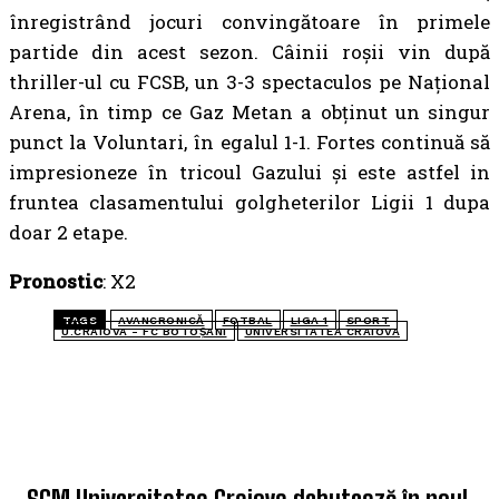
înregistrând jocuri convingătoare în primele
partide din acest sezon. Câinii roșii vin după
thriller-ul cu FCSB, un 3-3 spectaculos pe Național
Arena, în timp ce Gaz Metan a obținut un singur
punct la Voluntari, în egalul 1-1. Fortes continuă să
impresioneze în tricoul Gazului și este astfel in
fruntea clasamentului golgheterilor Ligii 1 dupa
doar 2 etape.
Pronostic
: X2
TAGS
AVANCRONICĂ
FOTBAL
LIGA 1
SPORT
U.CRAIOVA - FC BOTOȘANI
UNIVERSITATEA CRAIOVA
TOP 5 ÎN ACEASTĂ SĂPTĂMÂNĂ