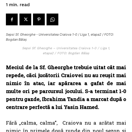
read
1
min.
Sepsi Sf. Gheorghe - Universitatea Craiova 1-0 / Liga 1, etapa2 / FOTO:
Bogdan Bălaș
Sepsi Sf. Gheorghe – Universitatea Craiova 1-0 / Liga 1,
etapa2 / FOTO: Bogdan Bălaș
Meciul de la Sf. Gheorghe trebuie uitat cât mai
repede, căci jucătorii Craiovei nu au reuşit mai
nimic în atac, iar apărarea a gafat de mai
multe ori pe parcursul jocului. S-a terminat 1-0
pentru gazde, Ibrahima Tandia a marcat după o
centrare perfectă a lui Yasin Hamed.
Fără „calma, calma”, Craiova nu a arătat mai
nimic în primele două runde din noul sezon și