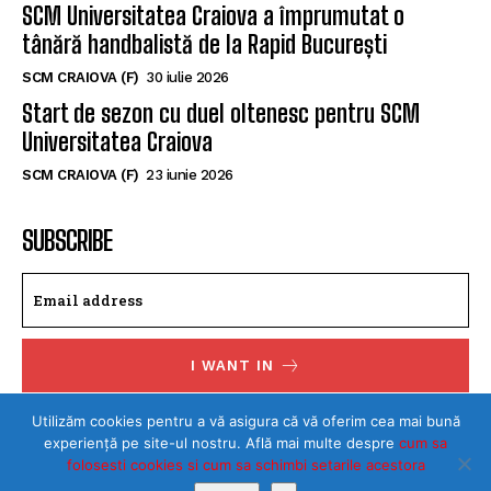
SCM Universitatea Craiova a împrumutat o
tânără handbalistă de la Rapid București
SCM CRAIOVA (F)
30 iulie 2026
Start de sezon cu duel oltenesc pentru SCM
Universitatea Craiova
SCM CRAIOVA (F)
23 iunie 2026
SUBSCRIBE
I WANT IN
I've read and accept the
Privacy Policy
.
Utilizăm cookies pentru a vă asigura că vă oferim cea mai bună
experiență pe site-ul nostru. Află mai multe despre
cum sa
folosesti cookies si cum sa schimbi setarile acestora