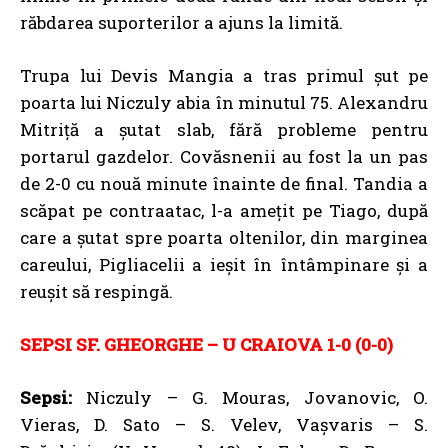
răbdarea suporterilor a ajuns la limită.
Trupa lui Devis Mangia a tras primul șut pe
poarta lui Niczuly abia în minutul 75. Alexandru
Mitriță a șutat slab, fără probleme pentru
portarul gazdelor. Covăsnenii au fost la un pas
de 2-0 cu nouă minute înainte de final. Tandia a
scăpat pe contraatac, l-a ameţit pe Tiago, după
care a şutat spre poarta oltenilor, din marginea
careului, Pigliacelii a ieșit în întâmpinare şi a
reuşit să respingă.
SEPSI SF. GHEORGHE – U CRAIOVA 1-0 (0-0)
Sepsi:
Niczuly – G. Mouras, Jovanovic, O.
Vieras, D. Sato – S. Velev, Vaşvaris – S.