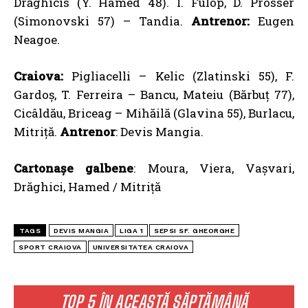
Drăghicis (Y. Hamed 48). I. Fulop, D. Prosser
(Simonovski 57) – Tandia.
Antrenor:
Eugen
Neagoe.
Craiova:
Pigliacelli – Kelic (Zlatinski 55), F.
Gardoş, T. Ferreira – Bancu, Mateiu (Bărbuţ 77),
Cicâldău, Briceag – Mihăilă (Glavina 55), Burlacu,
Mitriţă.
Antrenor
: Devis Mangia.
Cartonașe galbene
: Moura, Viera, Vașvari,
Drăghici, Hamed / Mitriță
TAGS
DEVIS MANGIA
LIGA 1
SEPSI SF. GHEORGHE
SPORT CRAIOVA
UNIVERSITATEA CRAIOVA
TOP 5 ÎN ACEASTĂ SĂPTĂMÂNĂ