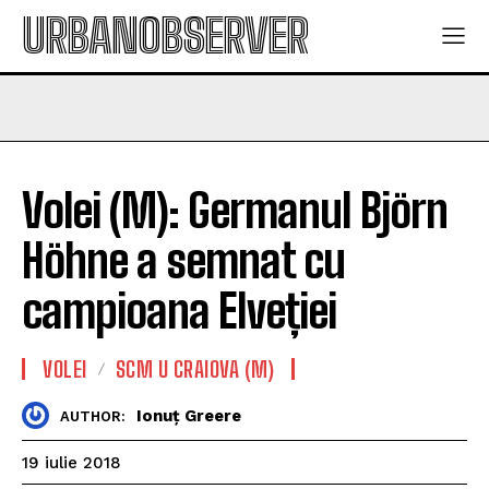
URBANOBSERVER
Volei (M): Germanul Björn
Höhne a semnat cu
campioana Elveției
VOLEI
SCM U CRAIOVA (M)
Ionuț Greere
AUTHOR:
19 iulie 2018