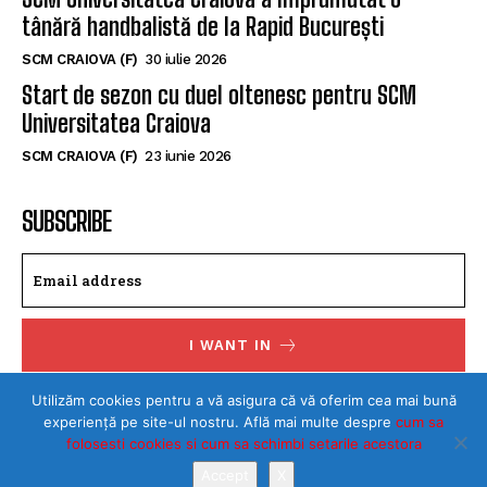
tânără handbalistă de la Rapid București
SCM CRAIOVA (F)
30 iulie 2026
Start de sezon cu duel oltenesc pentru SCM
Universitatea Craiova
SCM CRAIOVA (F)
23 iunie 2026
SUBSCRIBE
I WANT IN
I've read and accept the
Privacy Policy
.
Utilizăm cookies pentru a vă asigura că vă oferim cea mai bună
experiență pe site-ul nostru. Află mai multe despre
cum sa
folosesti cookies si cum sa schimbi setarile acestora
Accept
X
©Toate drepturile rezervate SPORTULDOLJEAN.RO