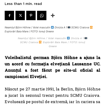
read
Less than 1
min.
Neamțul Björn Höhne / Volei masculin
Divizia A 1
SCMU Craiova
Explorări Baia Mare / FOTO: Ionuț Greere
Neamțul Björn Höhne / Volei masculin
Divizia A 1
SCMU Craiova
Explorări Baia Mare / FOTO: Ionuț
Greere
Voleibalistul german Björn Höhne a ajuns la
un acord cu formația elvețiană Lausanne UC.
Anunțul a fost făcut pe site-ul oficial al
campioanei Elveției.
Născut pe 27 martie 1991, la Berlin, Björn Höhne
a jucat în sezonul trecut pentru SCMU Craiova.
Evoluează pe postul de extremă, iar în cariera sa