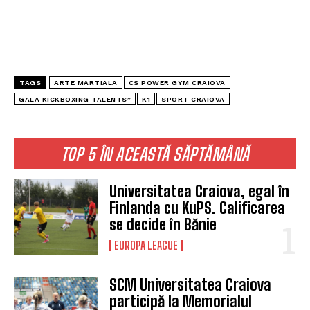
TAGS
ARTE MARTIALA
CS POWER GYM CRAIOVA
GALA KICKBOXING TALENTS”
K1
SPORT CRAIOVA
TOP 5 ÎN ACEASTĂ SĂPTĂMÂNĂ
Universitatea Craiova, egal în
Finlanda cu KuPS. Calificarea
se decide în Bănie
EUROPA LEAGUE
SCM Universitatea Craiova
participă la Memorialul