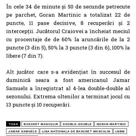
În cele 34 de minute și 50 de secunde petrecute
pe parchet, Goran Martinic a totalizat 22 de
puncte, 11 pase decisive, 8 recuperări și 2
intercepții. Jucătorul Craiovei a încheiat meciul
cu procentaje de de 60% la aruncările de la 2
puncte (3 din 5), 50% la 3 puncte (3 din 6), 100% la
libere (7 din 7).
Alt jucător care s-a evidențiat în succesul de
duminică seara a fost americanul Jamar
Samuels a înregistrat al 4-lea double-double al
sezonului. Extrema oltenilor a terminat jocul cu
13 puncte și 10 recuperări.
TAGS
BASCHET MASCULIN
DOUBLE-DOUBLE
GORAN MARTINIC
JAMAR SAMUELS
LIGA NAȚIONALA DE BASCHET MASCULIN
LNBM