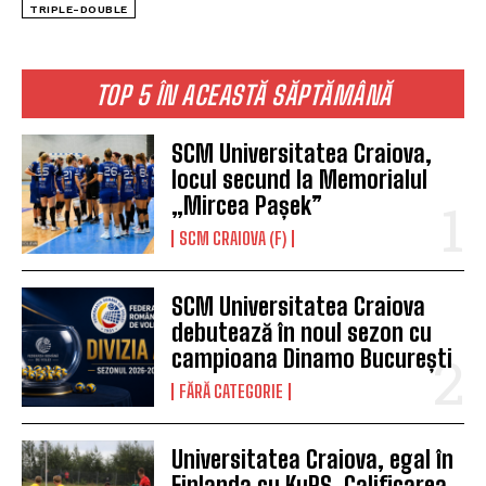
TRIPLE-DOUBLE
TOP 5 ÎN ACEASTĂ SĂPTĂMÂNĂ
SCM Universitatea Craiova,
locul secund la Memorialul
„Mircea Pașek”
SCM CRAIOVA (F)
SCM Universitatea Craiova
debutează în noul sezon cu
campioana Dinamo București
FĂRĂ CATEGORIE
Universitatea Craiova, egal în
Finlanda cu KuPS. Calificarea