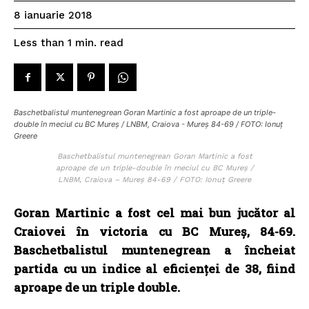
8 ianuarie 2018
read
Less than 1
min.
Baschetbalistul muntenegrean Goran Martinic a fost aproape de un triple-
double în meciul cu BC Mureș / LNBM, Craiova - Mureș 84-69 / FOTO: Ionuț
Greere
Baschetbalistul muntenegrean Goran Martinic a fost
aproape de un triple-double în meciul cu BC Mureș /
LNBM, Craiova – Mureș 84-69 / FOTO: Ionuț Greere
Goran Martinic a fost cel mai bun jucător al
Craiovei în victoria cu BC Mureș, 84-69.
Baschetbalistul muntenegrean a încheiat
partida cu un indice al eficienţei de 38, fiind
aproape de un triple double.