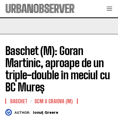
URBANOBSERVER
Baschet (M): Goran
Martinic, aproape de un
triple-double în meciul cu
BC Mureș
BASCHET
SCM U CRAIOVA (M)
Ionuț Greere
AUTHOR: