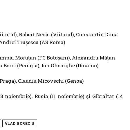
Viitorul), Robert Neciu (Viitorul), Constantin Dima
, Andrei Trușescu (AS Roma)
Olimpiu Moruțan (FC Botoșani), Alexandru Mățan
n Berci (Perugia), Ion Gheorghe (Dinamo)
Praga), Claudiu Micovschi (Genoa)
8 noiembrie), Rusia (11 noiembrie) și Gibraltar (14
VLAD SCRECIU