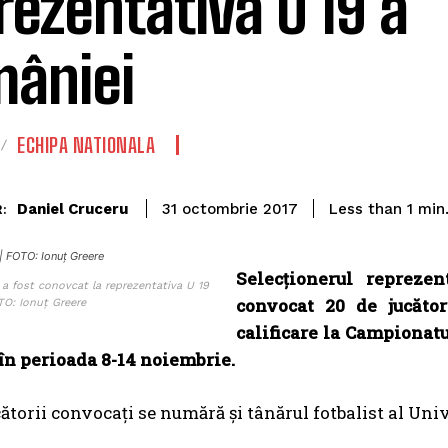
rezentativa U 19 a
âniei
ECHIPA NATIONALA
Daniel Cruceru
Less than 1
min
31 octombrie 2017
:
 | FOTO: Ionuț Greere
Selecționerul repreze
 a fost conovcat la reprezentativa U 19
convocat 20 de jucător
TO: Ionuț Greere
calificare la Campionatu
 în perioada 8-14 noiembrie.
cătorii convocați se numără și tânărul fotbalist al Uni