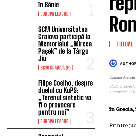
rep
în Bănie
EUROPA LEAGUE
Rom
SCM Universitatea
Craiova participă la
Memorialul „Mircea
FOTBAL
Pașek” de la Târgu
Jiu
AUTHOR
SCM CRAIOVA (F)
Vladimir Screciu
Filipe Coelho, despre
Vladimir Screciu
duelul cu KuPS:
a României | FO
„Terenul sintetic va
fi o provocare
în Grecia,
pentru noi”
EUROPA LEAGUE
Printre ju