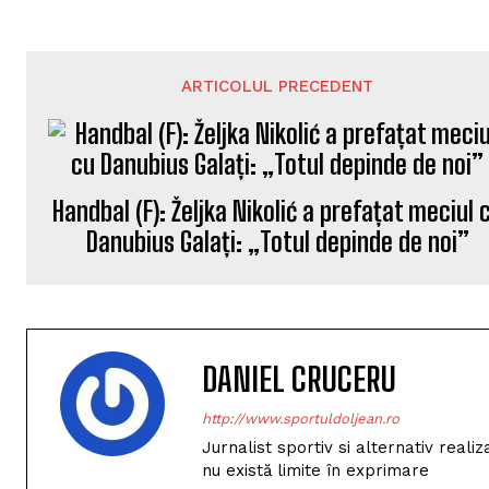
ARTICOLUL PRECEDENT
Handbal (F): Željka Nikolić a prefațat meciul 
Danubius Galați: „Totul depinde de noi”
DANIEL CRUCERU
http://www.sportuldoljean.ro
Jurnalist sportiv si alternativ real
nu există limite în exprimare