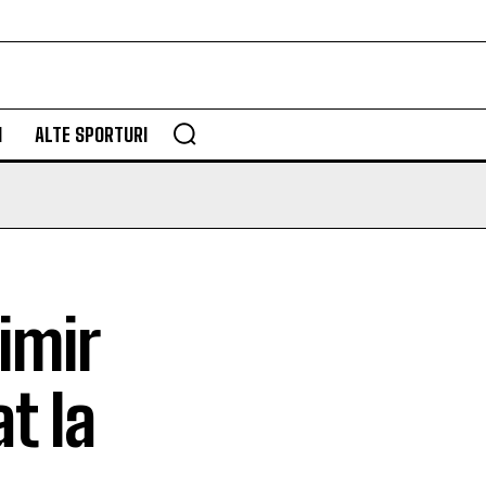
M
ALTE SPORTURI
imir
t la