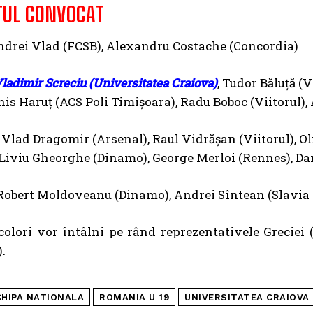
TUL CONVOCAT
drei Vlad (FCSB), Alexandru Costache (Concordia)
ladimir Screciu (Universitatea Craiova)
, Tudor Băluță (
enis Haruț (ACS Poli Timișoara), Radu Boboc (Viitorul)
Vlad Dragomir (Arsenal), Raul Vidrășan (Viitorul), 
, Liviu Gheorghe (Dinamo), George Merloi (Rennes), Da
Robert Moldoveanu (Dinamo), Andrei Sîntean (Slavia 
icolori vor întâlni pe rând reprezentativele Greciei (
.
CHIPA NATIONALA
ROMANIA U 19
UNIVERSITATEA CRAIOVA