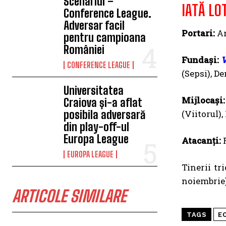
Scenariul –
IATĂ LO
Conference League.
Adversar facil
Portari:
An
pentru campioana
României
Fundași:
V
CONFERENCE LEAGUE
(Sepsi), D
Universitatea
Mijlocași:
Craiova și-a aflat
posibila adversară
(Viitorul)
din play-off-ul
Europa League
Atacanți:
EUROPA LEAGUE
Tinerii tr
noiembrie)
ARTICOLE SIMILARE
TAGS
E