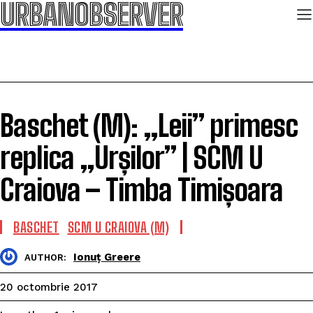
URBANOBSERVER
Baschet (M): „Leii” primesc
replica „Urșilor” | SCM U
Craiova – Timba Timișoara
BASCHET
SCM U CRAIOVA (M)
Ionuț Greere
AUTHOR:
20 octombrie 2017