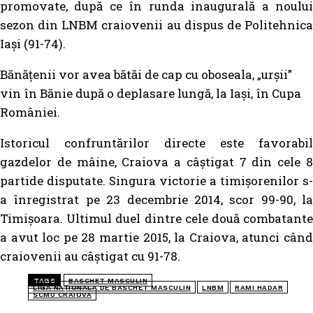
promovate, după ce în runda inaugurală a noului
sezon din LNBM craiovenii au dispus de Politehnica
Iași (91-74).
Bănățenii vor avea bătăi de cap cu oboseala, „urșii”
vin în Bănie după o deplasare lungă, la Iași, în Cupa
României.
Istoricul confruntărilor directe este favorabil
gazdelor de mâine, Craiova a câștigat 7 din cele 8
partide disputate. Singura victorie a timișorenilor s-
a înregistrat pe 23 decembrie 2014, scor 99-90, la
Timișoara. Ultimul duel dintre cele două combatante
a avut loc pe 28 martie 2015, la Craiova, atunci când
craiovenii au câștigat cu 91-78.
TAGS
BASCHET MASCULIN
LIGA NAȚIONALA DE BASCHET MASCULIN
LNBM
RAMI HADAR
SCMU CRAIOVA