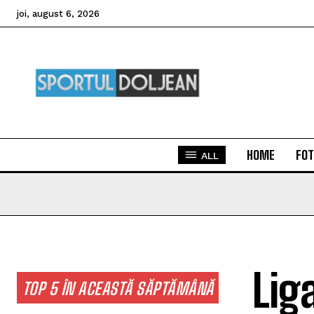
joi, august 6, 2026
HOME
FOT
ALL
Lig
TOP 5 ÎN ACEASTĂ SĂPTĂMÂNĂ