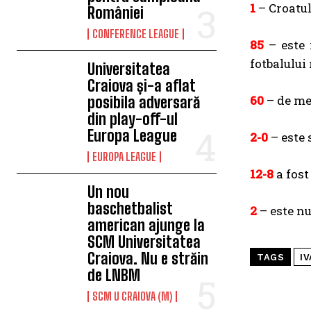
1
– Croatul
României
CONFERENCE LEAGUE
85
– este 
fotbalulu
Universitatea
Craiova și-a aflat
60
– de me
posibila adversară
din play-off-ul
Europa League
2-0
– este 
EUROPA LEAGUE
12-8
a fost
Un nou
baschetbalist
2
– este nu
american ajunge la
SCM Universitatea
Craiova. Nu e străin
TAGS
I
de LNBM
SCM U CRAIOVA (M)