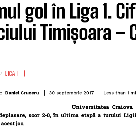
ul gol în Liga 1. Ci
iului Timișoara – 
LIGA I
Daniel Cruceru
Less than 1
mi
30 septembrie 2017
:
Universitatea Craiova 
 deplasare, scor 2-0, în ultima etapă a turului Lig
acest joc.