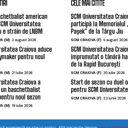
TIRI
CELE MAI CITITE
chetbalist american
SCM Universitatea Craio
SCM Universitatea
participă la Memorialul
u e străin de LNBM
Pașek” de la Târgu Jiu
A (M)
2 august 2026
SCM CRAIOVA (F)
5 august 2026
sitatea Craiova aduce
SCM Universitatea Craio
ymaker pentru noul
împrumutat o tânără ha
de la Rapid București
A (M)
21 iulie 2026
SCM CRAIOVA (F)
30 iulie 2026
sitatea Craiova a
Start de sezon cu duel 
 un baschetbalist
pentru SCM Universitate
pentru noul sezon
SCM CRAIOVA (F)
23 iunie 2026
A (M)
19 iulie 2026
ună experiență pe site-ul nostru. Află mai multe despre
cum sa folosesti