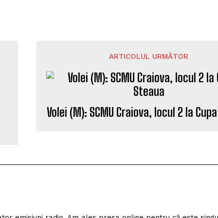
ARTICOLUL URMĂTOR
Volei (M): SCMU Craiova, locul 2 la Cup
izator emisiuni radio. Am ales presa online pentru că este sing