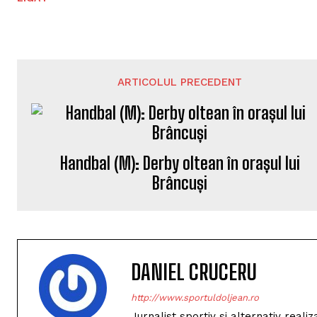
ARTICOLUL PRECEDENT
Handbal (M): Derby oltean în orașul lui
Brâncuși
DANIEL CRUCERU
http://www.sportuldoljean.ro
Jurnalist sportiv si alternativ real