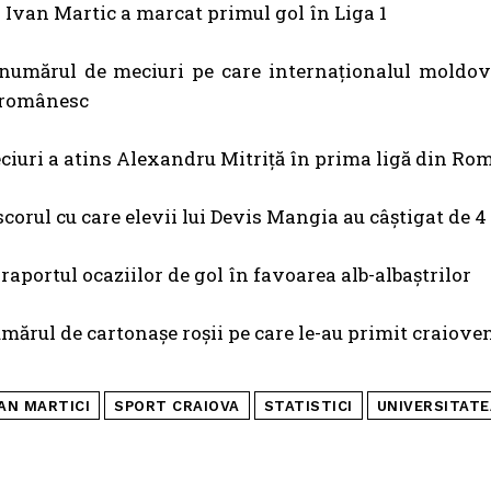
 Ivan Martic a marcat primul gol în Liga 1
numărul de meciuri pe care internaționalul moldove
i românesc
ciuri a atins Alexandru Mitriță în prima ligă din Ro
scorul cu care elevii lui Devis Mangia au câștigat de 4
 raportul ocaziilor de gol în favoarea alb-albaștrilor
mărul de cartonașe roșii pe care le-au primit craiove
VAN MARTICI
SPORT CRAIOVA
STATISTICI
UNIVERSITATE