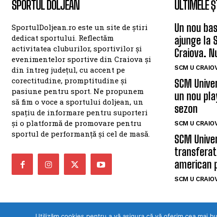
SPORTUL DOLJEAN
ULTIMELE Ș
Un nou bas
SportulDoljean.ro este un site de știri
dedicat sportului. Reflectăm
ajunge la 
activitatea cluburilor, sportivilor și
Craiova. N
evenimentelor sportive din Craiova și
SCM U CRAIOV
din întreg județul, cu accent pe
corectitudine, promptitudine și
SCM Univer
pasiune pentru sport. Ne propunem
un nou pla
să fim o voce a sportului doljean, un
sezon
spațiu de informare pentru suporteri
și o platformă de promovare pentru
SCM U CRAIOV
sportul de performanță și cel de masă.
SCM Univer
transferat
american 
SCM U CRAIOV
Utilizăm cookies pentru a vă asigura că vă oferim cea mai b