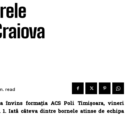
frele
Craiova
read
n.
a învins formația ACS Poli Timișoara, vineri
ii 1. Iată câteva dintre bornele atinse de echipa