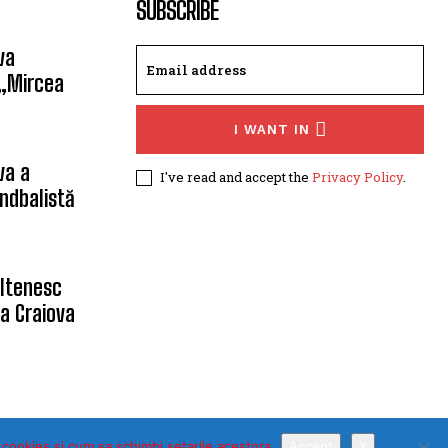
SUBSCRIBE
va
 „Mircea
I WANT IN
va a
I've read and accept the
Privacy Policy
.
ndbalistă
oltenesc
a Craiova
 cookies si cum sa schimbi setarile acestora
Accept
X