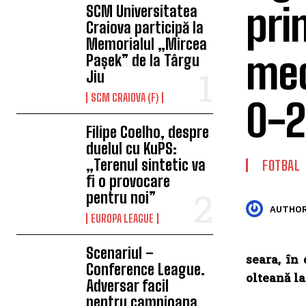
prim
SCM Universitatea
Craiova participă la
Memorialul „Mircea
mec
Pașek” de la Târgu
Jiu
SCM CRAIOVA (F)
0-2
Filipe Coelho, despre
duelul cu KuPS:
„Terenul sintetic va
FOTBAL
fi o provocare
pentru noi”
AUTHOR
EUROPA LEAGUE
Scenariul –
seara, în
Conference League.
olteană la 
Adversar facil
pentru campioana