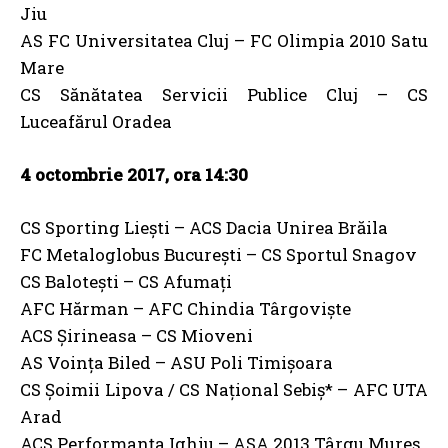
Jiu
AS FC Universitatea Cluj – FC Olimpia 2010 Satu
Mare
CS Sănătatea Servicii Publice Cluj – CS
Luceafărul Oradea
4 octombrie 2017, ora 14:30
CS Sporting Lieşti – ACS Dacia Unirea Brăila
FC Metaloglobus Bucureşti – CS Sportul Snagov
CS Baloteşti – CS Afumaţi
AFC Hărman – AFC Chindia Târgovişte
ACS Şirineasa – CS Mioveni
AS Voinţa Biled – ASU Poli Timişoara
CS Şoimii Lipova / CS Naţional Sebiş* – AFC UTA
Arad
ACS Performanţa Ighiu – ASA 2013 Târgu Mureş