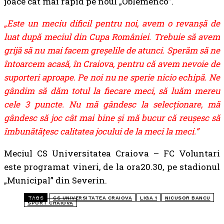
joace cât mai rapid pe noul „Oblemenco”.
„Este un meciu dificil pentru noi, avem o revanșă de
luat după meciul din Cupa României. Trebuie să avem
grijă să nu mai facem greșelile de atunci. Sperăm să ne
întoarcem acasă, în Craiova, pentru că avem nevoie de
suporteri aproape. Pe noi nu ne sperie nicio echipă. Ne
gândim să dăm totul la fiecare meci, să luăm mereu
cele 3 puncte. Nu mă gândesc la selecționare, mă
gândesc să joc cât mai bine și mă bucur că reușesc să
îmbunătățesc calitatea jocului de la meci la meci.”
Meciul CS Universitatea Craiova – FC Voluntari
este programat vineri, de la ora20.30, pe stadionul
„Municipal” din Severin.
TAGS
CS UNIVERSITATEA CRAIOVA
LIGA 1
NICUSOR BANCU
SPORT CRAIOVA