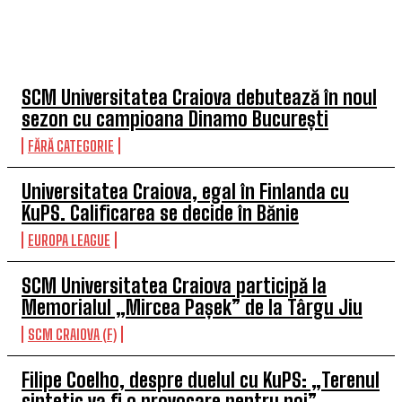
TOP 5 ÎN ACEASTĂ SĂPTĂMÂNĂ
SCM Universitatea Craiova debutează în noul
sezon cu campioana Dinamo București
FĂRĂ CATEGORIE
Universitatea Craiova, egal în Finlanda cu
KuPS. Calificarea se decide în Bănie
EUROPA LEAGUE
SCM Universitatea Craiova participă la
Memorialul „Mircea Pașek” de la Târgu Jiu
SCM CRAIOVA (F)
Filipe Coelho, despre duelul cu KuPS: „Terenul
sintetic va fi o provocare pentru noi”