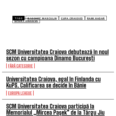
TAGS
BASCHET MASCULIN
CUPA CRAIOVEI
RAMI HADAR
SPORT CRAIOVA
TOP 5 ÎN ACEASTĂ SĂPTĂMÂNĂ
SCM Universitatea Craiova debutează în noul
sezon cu campioana Dinamo București
FĂRĂ CATEGORIE
Universitatea Craiova, egal în Finlanda cu
KuPS. Calificarea se decide în Bănie
EUROPA LEAGUE
SCM Universitatea Craiova participă la
Memorialul „Mircea Pașek” de la Târgu Jiu