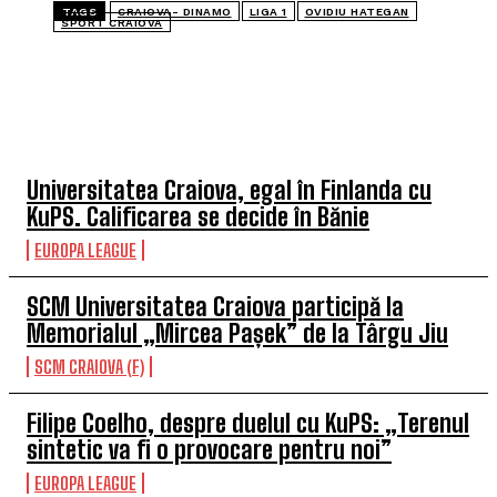
TAGS
CRAIOVA- DINAMO
LIGA 1
OVIDIU HATEGAN
SPORT CRAIOVA
TOP 5 ÎN ACEASTĂ SĂPTĂMÂNĂ
Universitatea Craiova, egal în Finlanda cu
KuPS. Calificarea se decide în Bănie
EUROPA LEAGUE
SCM Universitatea Craiova participă la
Memorialul „Mircea Pașek” de la Târgu Jiu
SCM CRAIOVA (F)
Filipe Coelho, despre duelul cu KuPS: „Terenul
sintetic va fi o provocare pentru noi”
EUROPA LEAGUE