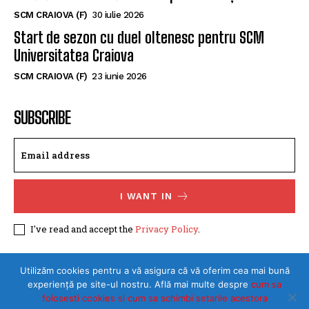
SCM Universitatea Craiova a împrumutat o
tânără handbalistă de la Rapid București
SCM CRAIOVA (F)
30 iulie 2026
Start de sezon cu duel oltenesc pentru SCM
Universitatea Craiova
SCM CRAIOVA (F)
23 iunie 2026
SUBSCRIBE
I WANT IN
I've read and accept the
Privacy Policy
.
Utilizăm cookies pentru a vă asigura că vă oferim cea mai bună
experiență pe site-ul nostru. Află mai multe despre
cum sa
folosesti cookies si cum sa schimbi setarile acestora