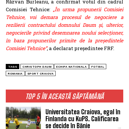
Răzvan Burleanu, a confirmat votul din cadrul
Comisiei Tehnice:
„În urma propunerii Comisiei
Tehnice, voi demara procesul de negociere a
rezilierii contractului domnului Daum şi, ulterior,
negocierile privind desemnarea noului selecţioner,
în baza propunerilor primite de la preşedintele
Comisiei Tehnice”
, a declarat președintee FRF.
TAGS
CHRISTOPH DAUM
ECHIPA NATIONALA
FOTBAL
ROMANIA
SPORT CRAIOVA
TOP 5 ÎN ACEASTĂ SĂPTĂMÂNĂ
Universitatea Craiova, egal în
Finlanda cu KuPS. Calificarea
se decide în Bănie