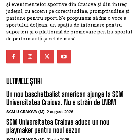
SPORTUL DOLJEAN
SportulDoljean.ro este un site de știri dedicat
sportului. Reflectăm activitatea cluburilor, sportivilor
și evenimentelor sportive din Craiova și din întreg
județul, cu accent pe corectitudine, promptitudine și
pasiune pentru sport. Ne propunem să fim o voce a
sportului doljean, un spațiu de informare pentru
suporteri și o platformă de promovare pentru sportul
de performanță și cel de masă.
ULTIMELE ȘTIRI
Un nou baschetbalist american ajunge la SCM
Universitatea Craiova. Nu e străin de LNBM
SCM U CRAIOVA (M)
2 august 2026