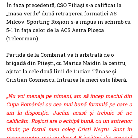
În faza precedentă, CSO Filiași s-a calificat la
„masa verde” după retragerea formației AS
Milcov. Sporting Roșiori s-a impus în schimb cu
5-1 în fața celor de la ACS Astra Ploșca
(Teleorman).
Partida de la Combinat va fi arbitrată de o
brigadă din Pitești, cu Marius Naidin la centru,
ajutat la cele două linii de Lucian Tănase și
Cristian Cosmescu. Intrarea la meci este liberă.
„Nu voi menaja pe nimeni, am să încep meciul din
Cupa României cu cea mai bună formulă pe care o
am la dispoziție. Jucăm acasă și trebuie să ne
calificăm. Roșiori are o echipă bună, cu un antrenor
tânăr, pe fostul meu coleg Cristi Negru. Sunt în
reconstrucție, mai au doar 4-5 jucători din sezonul