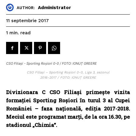
Administrator
AUTHOR:
11 septembrie 2017
read
1
min.
CSO Filiași - Sporting Roșiori 0-0 / FOTO: IONUȚ GREERE
CSO Filiași – Sporting Roșiori 0-0, Liga 3, sezonul
2016-2017 / FOTO: IONUȚ GREERE
Divizionara C CSO Filiași primește vizita
formației Sporting Roșiori în turul 3 al Cupei
României – faza națională, ediția 2017-2018.
Meciul este programat marți, de la ora 16.30, pe
stadionul „Chimia“.