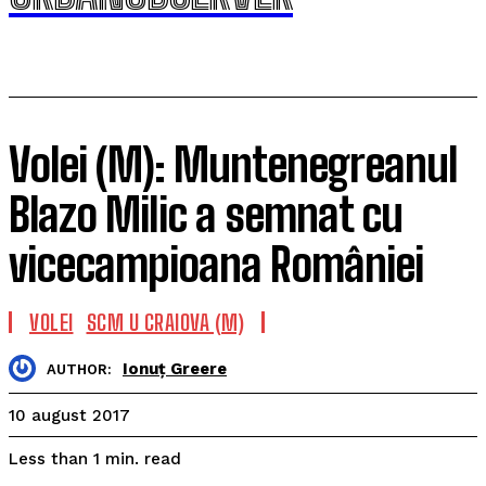
Volei (M): Muntenegreanul
Blazo Milic a semnat cu
vicecampioana României
VOLEI
SCM U CRAIOVA (M)
Ionuț Greere
AUTHOR:
10 august 2017
read
Less than 1
min.