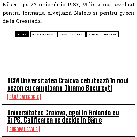
Născut pe 22 noiembrie 1987, Milic a mai evoluat
pentru formația elvețiană Näfels și pentru grecii
de la Orestiada.
TAGS
BLAZO MILIC
DANUT PASCU
SPORT CRAIOVA
TOP 5 ÎN ACEASTĂ SĂPTĂMÂNĂ
SCM Universitatea Craiova debutează în noul
sezon cu campioana Dinamo București
FĂRĂ CATEGORIE
Universitatea Craiova, egal în Finlanda cu
KuPS. Calificarea se decide în Bănie
EUROPA LEAGUE