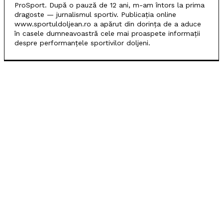
ProSport. După o pauză de 12 ani, m-am întors la prima
dragoste — jurnalismul sportiv. Publicația online
www.sportuldoljean.ro a apărut din dorința de a aduce
în casele dumneavoastră cele mai proaspete informații
despre performanțele sportivilor doljeni.
POPULARE
SCM Universitatea Craiova debutează în noul sezon
cu campioana Dinamo București
Universitatea Craiova, egal în Finlanda cu KuPS.
Calificarea se decide în Bănie