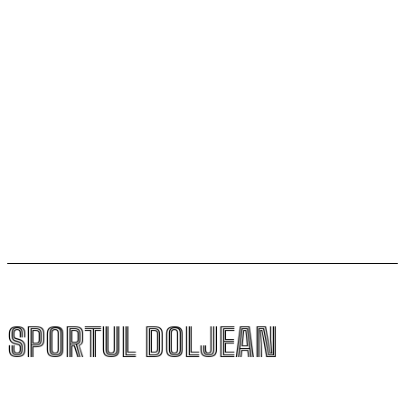
SCM Universitatea Craiova participă la Memorialul
„Mircea Pașek” de la Târgu Jiu
Filipe Coelho, despre duelul cu KuPS: „Terenul sintetic
va fi o provocare pentru noi”
Scenariul – Conference League. Adversar facil pentru
campioana României
SPORTUL DOLJEAN