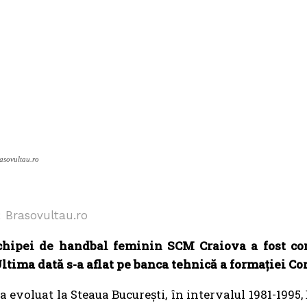
sovultau.ro
 Brasovultau.ro
echipei de handbal feminin SCM Craiova a fost co
ltima dată s-a aflat pe banca tehnică a formației Co
 a evoluat la Steaua București, în intervalul 1981-1995,