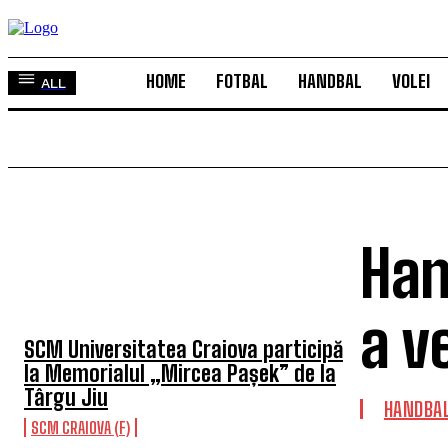
HOME
FOTBAL
HANDBAL
VOLEI
ALL
Han
TOP 5 ÎN ACEASTĂ SĂPTĂMÂNĂ
a v
SCM Universitatea Craiova participă
la Memorialul „Mircea Pașek” de la
Târgu Jiu
HANDBA
SCM CRAIOVA (F)