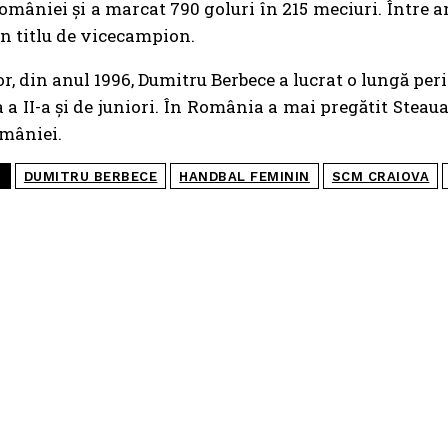
omâniei și a marcat 790 goluri în 215 meciuri. Între 
un titlu de vicecampion.
r, din anul 1996, Dumitru Berbece a lucrat o lungă per
a a II-a și de juniori. În România a mai pregătit Steaua
omâniei.
S
DUMITRU BERBECE
HANDBAL FEMININ
SCM CRAIOVA