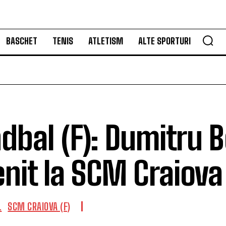
BASCHET
TENIS
ATLETISM
ALTE SPORTURI
dbal (F): Dumitru 
enit la SCM Craiova
L
SCM CRAIOVA (F)