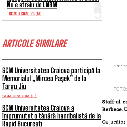
Nu e străin de LNBM
SCM U CRAIOVA (M)
ARTICOLE SIMILARE
FOTO: Bra
SCM Universitatea Craiova participă la
Memorialul „Mircea Pașek” de la
Târgu Jiu
FOTO:
SCM CRAIOVA (F)
Staff-ul 
SCM Universitatea Craiova a
Berbece. U
împrumutat o tânără handbalistă de la
Ca jucător
Rapid București