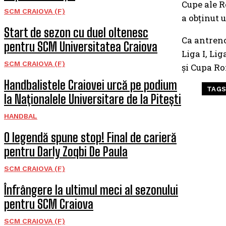
Cupe ale R
SCM CRAIOVA (F)
a obținut 
Start de sezon cu duel oltenesc
Ca antreno
pentru SCM Universitatea Craiova
Liga I, Lig
SCM CRAIOVA (F)
și Cupa R
Handbalistele Craiovei urcă pe podium
TAG
la Naționalele Universitare de la Pitești
HANDBAL
O legendă spune stop! Final de carieră
pentru Darly Zoqbi De Paula
SCM CRAIOVA (F)
Înfrângere la ultimul meci al sezonului
pentru SCM Craiova
SCM CRAIOVA (F)