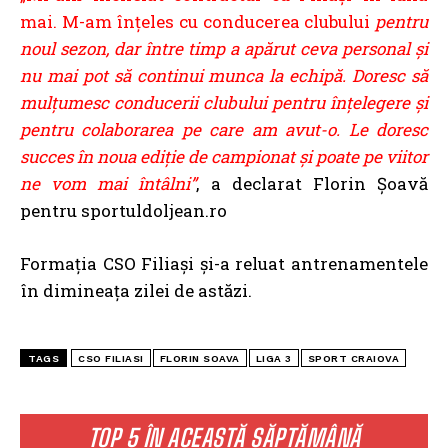
mai. M-am înțeles cu conducerea clubului
pentru
noul sezon, dar între timp a apărut ceva personal și
nu mai pot să continui munca la
echipă. Doresc să
mulțumesc conducerii clubului pentru înțelegere și
pentru colaborarea pe care am avut-o. Le doresc
succes în noua ediție de campionat și poate pe viitor
ne vom mai întâlni”
, a declarat Florin Șoavă
pentru sportuldoljean.ro
Formația CSO Filiași și-a reluat antrenamentele
în dimineața zilei de astăzi.
TAGS
CSO FILIASI
FLORIN SOAVA
LIGA 3
SPORT CRAIOVA
TOP 5 ÎN ACEASTĂ SĂPTĂMÂNĂ