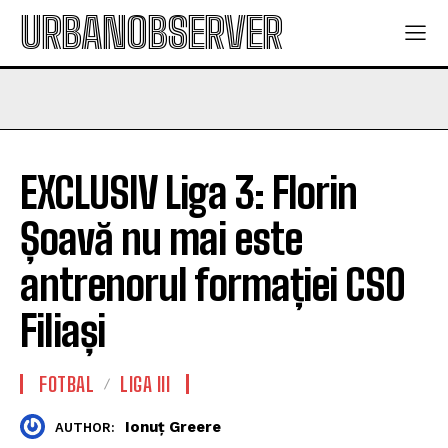
URBANOBSERVER
EXCLUSIV Liga 3: Florin
Șoavă nu mai este
antrenorul formației CSO
Filiași
FOTBAL
LIGA III
Ionuț Greere
AUTHOR: