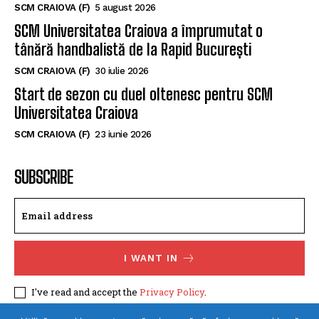
Memorialul „Mircea Pașek” de la Târgu Jiu
SCM CRAIOVA (F)
5 august 2026
SCM Universitatea Craiova a împrumutat o
tânără handbalistă de la Rapid București
SCM CRAIOVA (F)
30 iulie 2026
Start de sezon cu duel oltenesc pentru SCM
Universitatea Craiova
SCM CRAIOVA (F)
23 iunie 2026
SUBSCRIBE
I WANT IN
I've read and accept the
Privacy Policy
.