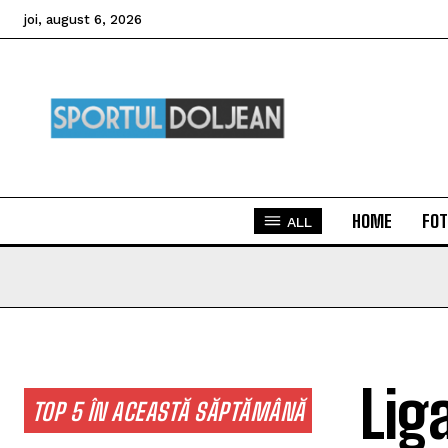
joi, august 6, 2026
HOME
FOT
ALL
Lig
TOP 5 ÎN ACEASTĂ SĂPTĂMÂNĂ