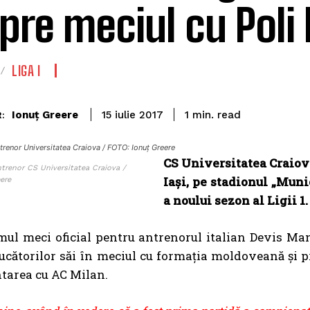
pre meciul cu Poli 
LIGA I
read
Ionuț Greere
1
min.
15 iulie 2017
:
trenor Universitatea Craiova / FOTO: Ionuț Greere
CS Universitatea Craiova
ntrenor CS Universitatea Craiova /
Iaşi, pe stadionul „Muni
ere
a noului sezon al Ligii 1
mul meci oficial pentru antrenorul italian Devis Ma
jucătorilor săi în meciul cu formația moldoveană şi 
tarea cu AC Milan.