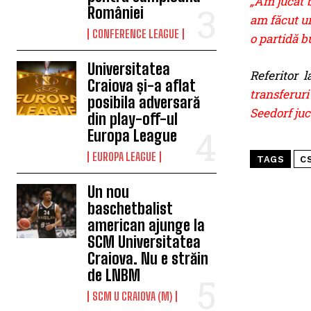
„Am jucat b
României
am făcut un
CONFERENCE LEAGUE
o partidă b
Universitatea
Referitor 
Craiova și-a aflat
transferur
posibila adversară
Seedorf ju
din play-off-ul
Europa League
EUROPA LEAGUE
TAGS
C
Un nou
baschetbalist
american ajunge la
SCM Universitatea
Craiova. Nu e străin
de LNBM
SCM U CRAIOVA (M)