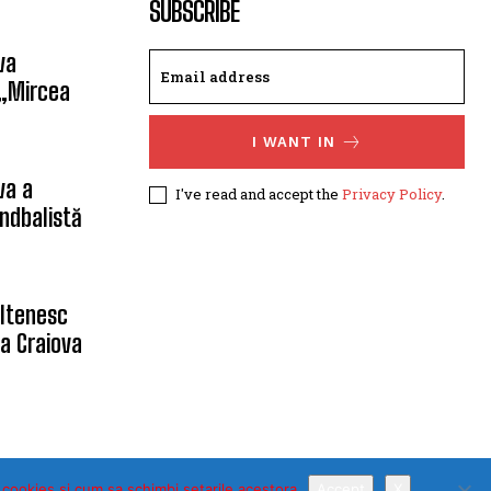
SUBSCRIBE
va
 „Mircea
I WANT IN
va a
I've read and accept the
Privacy Policy
.
ndbalistă
oltenesc
a Craiova
 cookies si cum sa schimbi setarile acestora
Accept
X