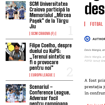
des
SCM Universitatea
Craiova participă la
Memorialul „Mircea
Pașek” de la Târgu
FOTBAL
Jiu
SCM CRAIOVA (F)
AUTHOR
Filipe Coelho, despre
duelul cu KuPS:
Devis Mangia, an
„Terenul sintetic va
Devis Mangia, a
fi o provocare
FOTO: Ionuț Gre
pentru noi”
EUROPA LEAGUE
A fost pri
Scenariul –
prestaţia 
Conference League.
în confrun
Adversar facil
pentru campioana