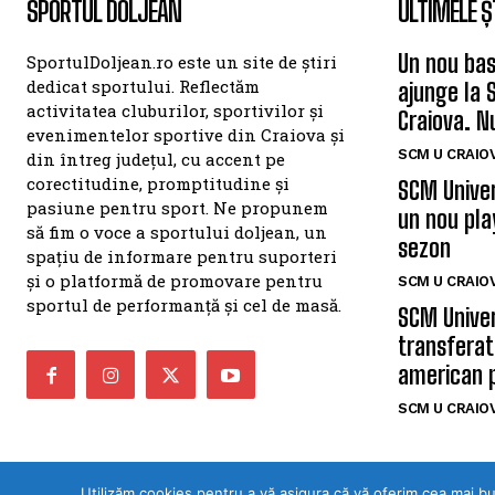
SPORTUL DOLJEAN
ULTIMELE Ș
Un nou bas
SportulDoljean.ro este un site de știri
dedicat sportului. Reflectăm
ajunge la 
activitatea cluburilor, sportivilor și
Craiova. N
evenimentelor sportive din Craiova și
SCM U CRAIOV
din întreg județul, cu accent pe
corectitudine, promptitudine și
SCM Univer
pasiune pentru sport. Ne propunem
un nou pla
să fim o voce a sportului doljean, un
sezon
spațiu de informare pentru suporteri
și o platformă de promovare pentru
SCM U CRAIOV
sportul de performanță și cel de masă.
SCM Univer
transferat
american 
SCM U CRAIOV
Utilizăm cookies pentru a vă asigura că vă oferim cea mai b