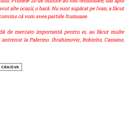
lui. Primele 20 de minute au fost tensionate, dar apoi
t alte ocazii, o bară. Nu sunt supărat pe Ivan, a făcut
nt convins că vom avea partide frumoase.
dă de mercato importantă pentru ei, au făcut multe
m antrenor la Palermo. Ibrahimovic, Robinho, Cassano,
 CRAIOVA