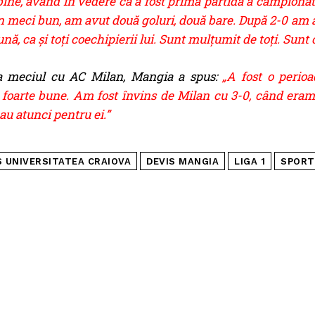
ine, având în vedere că a fost prima partidă a campionatu
 meci bun, am avut două goluri, două bare. După 2-0 am avu
ună, ca şi toţi coechipierii lui. Sunt mulţumit de toţi. Su
la meciul cu AC Milan, Mangia a spus:
„A fost o perioa
i foarte bune. Am fost învins de Milan cu 3-0, când era
cau atunci pentru
ei.”
S UNIVERSITATEA CRAIOVA
DEVIS MANGIA
LIGA 1
SPORT