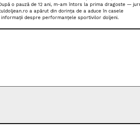
upă o pauză de 12 ani, m-am întors la prima dragoste — jur
tuldoljean.ro a apărut din dorința de a aduce în casele
nformații despre performanțele sportivilor doljeni.