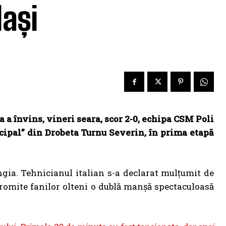
Iași
 a învins, vineri seara, scor 2-0, echipa CSM Poli
cipal” din Drobeta Turnu Severin, în prima etapă
.
ngia. Tehnicianul italian s-a declarat mulţumit de
promite fanilor olteni o dublă manşă spectaculoasă