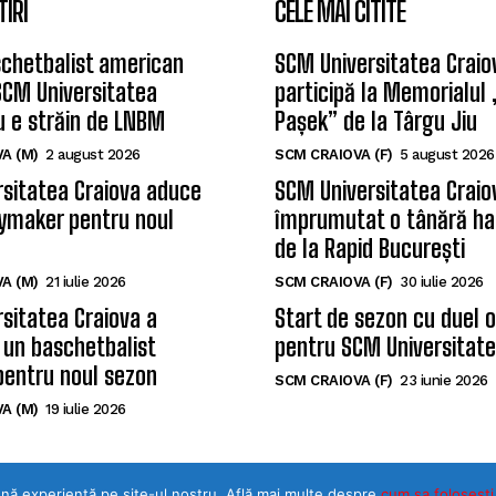
TIRI
CELE MAI CITITE
chetbalist american
SCM Universitatea Craio
SCM Universitatea
participă la Memorialul
u e străin de LNBM
Pașek” de la Târgu Jiu
A (M)
2 august 2026
SCM CRAIOVA (F)
5 august 2026
sitatea Craiova aduce
SCM Universitatea Craio
ymaker pentru noul
împrumutat o tânără ha
de la Rapid București
A (M)
21 iulie 2026
SCM CRAIOVA (F)
30 iulie 2026
sitatea Craiova a
Start de sezon cu duel 
 un baschetbalist
pentru SCM Universitate
pentru noul sezon
SCM CRAIOVA (F)
23 iunie 2026
A (M)
19 iulie 2026
ună experiență pe site-ul nostru. Află mai multe despre
cum sa folosesti