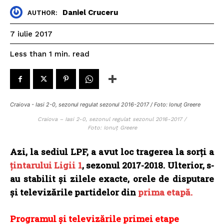
Daniel Cruceru
AUTHOR:
7 iulie 2017
read
Less than 1
min.
Craiova - Iasi 2-0, sezonul regulat sezonul 2016-2017 / Foto: Ionuț Greere
Craiova – Iasi 2-0, sezonul regulat sezonul 2016-2017 /
Foto: Ionuț Greere
Azi, la sediul LPF, a avut loc tragerea la sorţi a
ţintarului Ligii 1
, sezonul 2017-2018. Ulterior, s-
au stabilit şi zilele exacte, orele de disputare
şi televizările partidelor din
prima etapă.
Programul și televizările primei etape