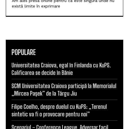
Jurnalist sportiv si alternativ realizator emisiuni radio.
Am ales presa online pentru că este singura unde nu
există limite în exprimare
POPULARE
Universitatea Craiova, egal în Finlanda cu KuPS.
Calificarea se decide în Bănie
SCM Universitatea Craiova participă la Memorialul
„Mircea Pașek” de la Târgu Jiu
Filipe Coelho, despre duelul cu KuPS: „Terenul
sintetic va fi o provocare pentru noi”