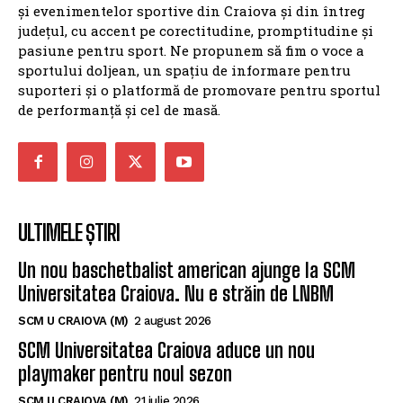
SportulDoljean.ro este un site de știri dedicat
sportului. Reflectăm activitatea cluburilor, sportivilor
și evenimentelor sportive din Craiova și din întreg
județul, cu accent pe corectitudine, promptitudine și
pasiune pentru sport. Ne propunem să fim o voce a
sportului doljean, un spațiu de informare pentru
suporteri și o platformă de promovare pentru sportul
de performanță și cel de masă.
ULTIMELE ȘTIRI
Un nou baschetbalist american ajunge la SCM
Universitatea Craiova. Nu e străin de LNBM
SCM U CRAIOVA (M)
2 august 2026
SCM Universitatea Craiova aduce un nou