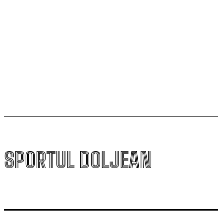
Universitatea Craiova și-a aflat posibila adversară din
play-off-ul Europa League
Un nou baschetbalist american ajunge la SCM
Universitatea Craiova. Nu e străin de LNBM
SPORTUL DOLJEAN