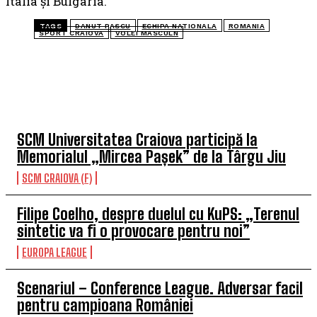
Italia și Bulgaria.
TAGS
DANUT PASCU
ECHIPA NATIONALA
ROMANIA
SPORT CRAIOVA
VOLEI MASCULN
TOP 5 ÎN ACEASTĂ SĂPTĂMÂNĂ
SCM Universitatea Craiova participă la
Memorialul „Mircea Pașek” de la Târgu Jiu
SCM CRAIOVA (F)
Filipe Coelho, despre duelul cu KuPS: „Terenul
sintetic va fi o provocare pentru noi”
EUROPA LEAGUE
Scenariul – Conference League. Adversar facil
pentru campioana României