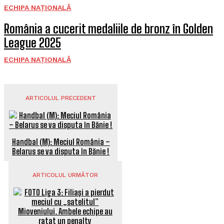
ECHIPA NAȚIONALĂ
România a cucerit medaliile de bronz în Golden
League 2025
ECHIPA NAȚIONALĂ
ARTICOLUL PRECEDENT
Handbal (M): Meciul România –
Belarus se va disputa în Bănie !
ARTICOLUL URMĂTOR