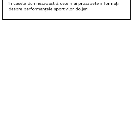
în casele dumneavoastră cele mai proaspete informații
despre performanțele sportivilor doljeni.
POPULARE
SCM Universitatea Craiova participă la Memorialul
„Mircea Pașek” de la Târgu Jiu
Filipe Coelho, despre duelul cu KuPS: „Terenul sintetic
va fi o provocare pentru noi”
Scenariul – Conference League. Adversar facil pentru
campioana României