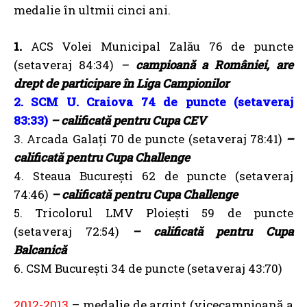
medalie în ultmii cinci ani.
1.
ACS Volei Municipal Zalău 76 de puncte
(setaveraj 84:34)
–
campioană a României, are
drept de participare în Liga Campionilor
2. SCM U. Craiova 74 de puncte (setaveraj
83:33)
– calificată pentru Cupa CEV
3. Arcada Galați 70 de puncte (setaveraj 78:41)
–
calificată pentru Cupa Challenge
4. Steaua București 62 de puncte (setaveraj
74:46)
– calificată pentru Cupa Challenge
5. Tricolorul LMV Ploiești 59 de puncte
(setaveraj 72:54)
– calificată pentru Cupa
Balcanică
6. CSM București 34 de puncte (setaveraj 43:70)
2012-2013
– medalie de argint (vicecampioană a