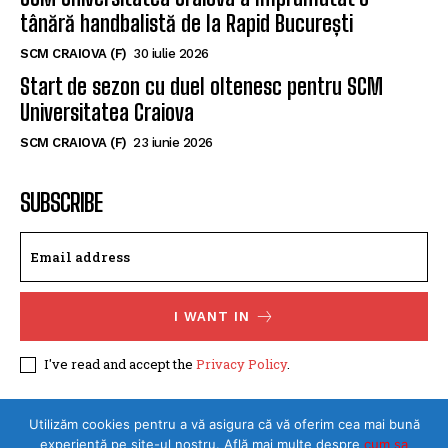
tânără handbalistă de la Rapid București
SCM CRAIOVA (F)
30 iulie 2026
Start de sezon cu duel oltenesc pentru SCM
Universitatea Craiova
SCM CRAIOVA (F)
23 iunie 2026
SUBSCRIBE
I WANT IN
I've read and accept the
Privacy Policy
.
Utilizăm cookies pentru a vă asigura că vă oferim cea mai bună
©Toate drepturile rezervate SPORTULDOLJEAN.RO
experiență pe site-ul nostru. Află mai multe despre
cum sa