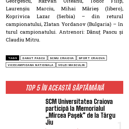
Georgescu, Răzvan Olteanu, Todor Filip,
Laurenșiu Marciu, Mihai Mărieș (libero),
Koprivica Lazar (Serbia) – din returul
campionatului, Zlatan Yordanov (Bulgaria) – în
turul campionatului. Antrenori: Dănuț Pascu și
Claudiu Mitru.
TAGS
DANUT PASCU
SCMU CRAIOVA
SPORT CRAIOVA
VICECAMPIOANA NATIONALA
VOLEI MASCULIN
TOP 5 ÎN ACEASTĂ SĂPTĂMÂNĂ
SCM Universitatea Craiova
participă la Memorialul
„Mircea Pașek” de la Târgu
Jiu