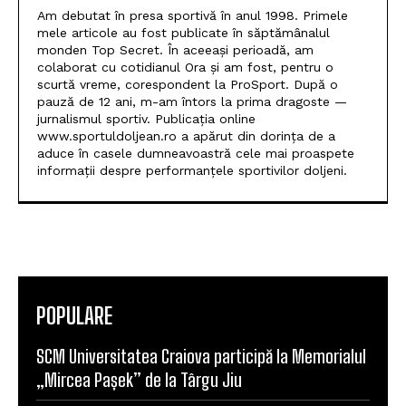
Am debutat în presa sportivă în anul 1998. Primele
mele articole au fost publicate în săptămânalul
monden Top Secret. În aceeași perioadă, am
colaborat cu cotidianul Ora și am fost, pentru o
scurtă vreme, corespondent la ProSport. După o
pauză de 12 ani, m-am întors la prima dragoste —
jurnalismul sportiv. Publicația online
www.sportuldoljean.ro a apărut din dorința de a
aduce în casele dumneavoastră cele mai proaspete
informații despre performanțele sportivilor doljeni.
POPULARE
SCM Universitatea Craiova participă la Memorialul
„Mircea Pașek” de la Târgu Jiu