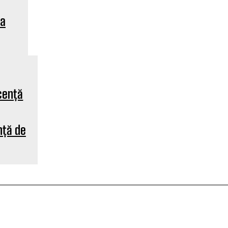
va
nță de