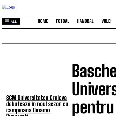
HOME
FOTBAL
HANDBAL
VOLEI
ALL
Basche
TOP 5 ÎN ACEASTĂ
SĂPTĂMÂNĂ
Univers
SCM Universitatea Craiova
pentru
debutează în noul sezon cu
campioana Dinamo