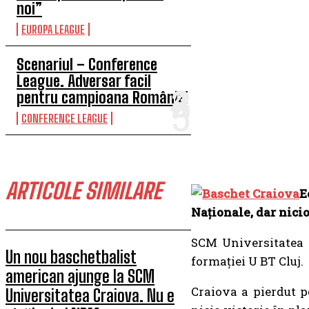
noi”
EUROPA LEAGUE
Scenariul – Conference
League. Adversar facil
pentru campioana României
CONFERENCE LEAGUE
ARTICOLE SIMILARE
E
Naționale, dar nicio
SCM Universitatea C
Un nou baschetbalist
formației U BT Cluj.
american ajunge la SCM
Craiova a pierdut pe
Universitatea Craiova. Nu e