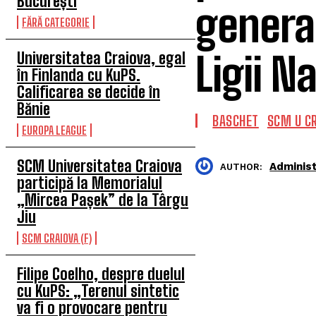
București
general
FĂRĂ CATEGORIE
Ligii N
Universitatea Craiova, egal
în Finlanda cu KuPS.
Calificarea se decide în
Bănie
BASCHET
SCM U CR
EUROPA LEAGUE
SCM Universitatea Craiova
Adminis
AUTHOR:
participă la Memorialul
„Mircea Pașek” de la Târgu
Jiu
SCM CRAIOVA (F)
Filipe Coelho, despre duelul
cu KuPS: „Terenul sintetic
va fi o provocare pentru