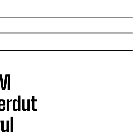
CM
ierdut
ul