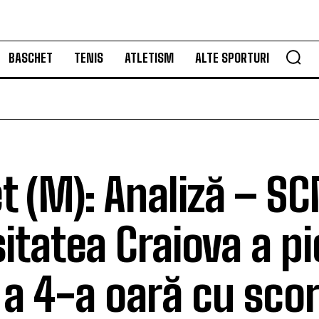
BASCHET
TENIS
ATLETISM
ALTE SPORTURI
t (M): Analiză – S
itatea Craiova a p
 a 4-a oară cu scor