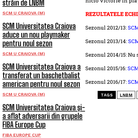
nicio victorie în pl
străin de LNBM
SCM U CRAIOVA (M)
REZULTATELE ECHI
SCM Universitatea Craiova
Sezonul 2012/13:
SCM
aduce un nou playmaker
Sezonul 2013/14:
SCM
pentru noul sezon
SCM U CRAIOVA (M)
Sezonul 2014/15: Nu s
SCM Universitatea Craiova a
Sezonul 2015/16:
SCM
transferat un baschetbalist
Sezonul 2016/17:
SCM
american pentru noul sezon
SCM U CRAIOVA (M)
TAGS
LNBM
SCM Universitatea Craiova și-
a aflat adversarii din grupele
FIBA Europe Cup
FIBA EUROPE CUP