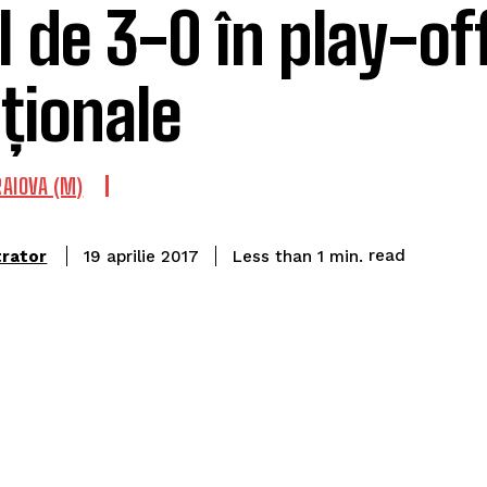
 de 3-0 în play-of
aționale
AIOVA (M)
read
trator
Less than 1
min.
19 aprilie 2017