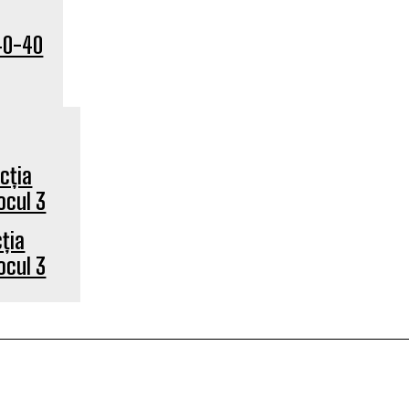
40-40
ția
ocul 3