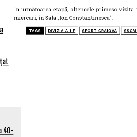
În următoarea etapă, oltencele primesc vizita
miercuri, în Sala „Ion Constantinescu”.
ea
TAGS
DIVIZIA A 1 F
SPORT CRAIOVA
SSCM
nțat