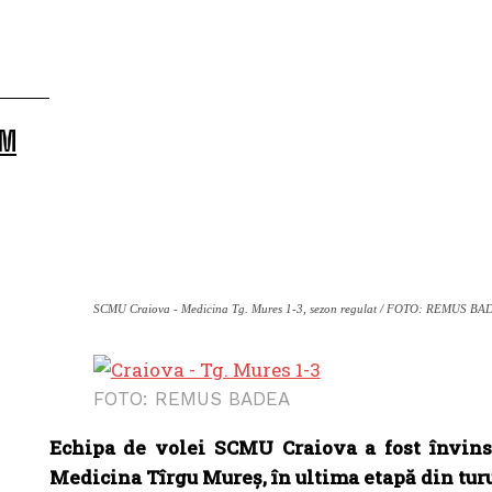
CM
SCMU Craiova - Medicina Tg. Mures 1-3, sezon regulat / FOTO: REMUS BA
FOTO: REMUS BADEA
Echipa de volei SCMU Craiova a fost învinsă, 
Medicina Tîrgu Mureş, în ultima etapă din turu