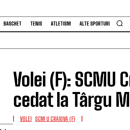
BASCHET
TENIS
ATLETISM
ALTE SPORTURI
Volei (F): SCMU C
cedat la Târgu 
VOLEI
SCM U CRAIOVA (F)