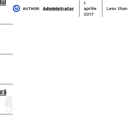
lul
1
Administrator
Less than
aprilie
AUTHOR:
2017
ară