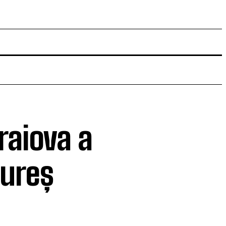
raiova a
Mureș