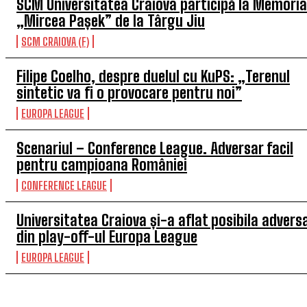
SCM Universitatea Craiova participă la Memoria
„Mircea Pașek” de la Târgu Jiu
SCM CRAIOVA (F)
Filipe Coelho, despre duelul cu KuPS: „Terenul
sintetic va fi o provocare pentru noi”
EUROPA LEAGUE
Scenariul – Conference League. Adversar facil
pentru campioana României
CONFERENCE LEAGUE
Universitatea Craiova și-a aflat posibila advers
din play-off-ul Europa League
EUROPA LEAGUE